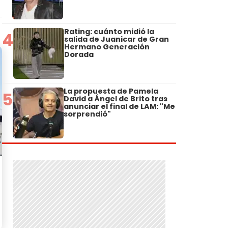
Rating: cuánto midió la
4
salida de Juanicar de Gran
Hermano Generación
Dorada
La propuesta de Pamela
5
David a Ángel de Brito tras
anunciar el final de LAM: "Me
sorprendió"