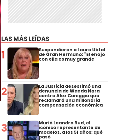
LAS MÁS LEÍDAS
Suspendieron a Laura Ubfal
1
de Gran Hermano: "El enojo
con ella es muy grande"
La Justicia desestimó una
2
denuncia de Wanda Nara
contra Alex Caniggia que
reclamará una millonaria
compensación económica
Murió Leandro Rud, el
3
icónico representante de
modelos, a los 51 años: qué
pasó