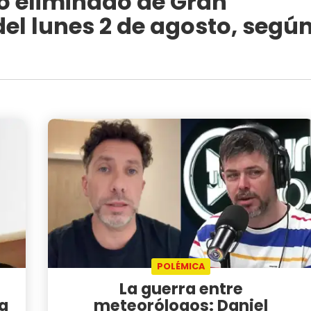
o eliminado de Gran
el lunes 2 de agosto, segú
POLÉMICA
e
La guerra entre
a
meteorólogos: Daniel