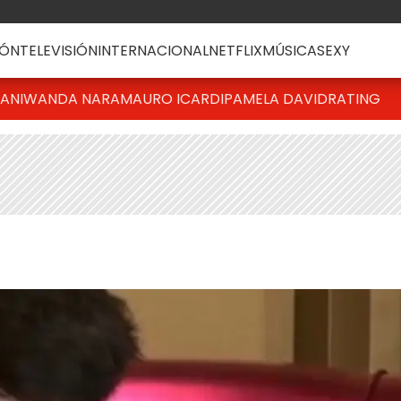
ÓN
TELEVISIÓN
INTERNACIONAL
NETFLIX
MÚSICA
SEXY
IANI
WANDA NARA
MAURO ICARDI
PAMELA DAVID
RATING