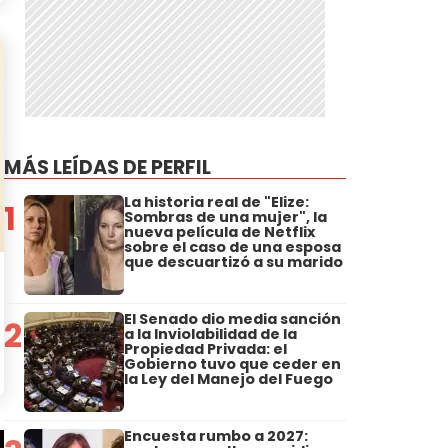
MÁS LEÍDAS DE PERFIL
La historia real de "Elize:
1
Sombras de una mujer", la
nueva película de Netflix
sobre el caso de una esposa
que descuartizó a su marido
El Senado dio media sanción
2
a la Inviolabilidad de la
Propiedad Privada: el
Gobierno tuvo que ceder en
la Ley del Manejo del Fuego
Encuesta rumbo a 2027: