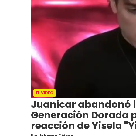
EL VIDEO
Juanicar abandonó 
Generación Dorada po
reacción de Yisela "Y
Por
Johanna Chiesa