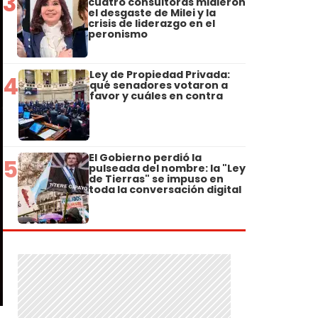
3
cuatro consultoras midieron
el desgaste de Milei y la
crisis de liderazgo en el
peronismo
Ley de Propiedad Privada:
4
qué senadores votaron a
favor y cuáles en contra
El Gobierno perdió la
5
pulseada del nombre: la "Ley
de Tierras" se impuso en
toda la conversación digital