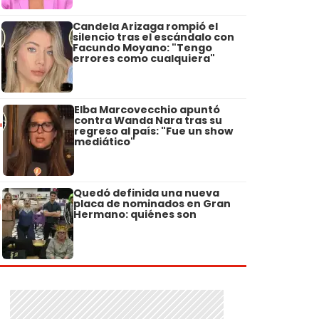
Candela Arizaga rompió el
3
silencio tras el escándalo con
Facundo Moyano: "Tengo
errores como cualquiera"
Elba Marcovecchio apuntó
4
contra Wanda Nara tras su
regreso al país: "Fue un show
mediático"
Quedó definida una nueva
5
placa de nominados en Gran
Hermano: quiénes son