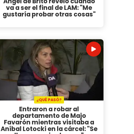
Ángel de Brito reveló cuándo
va a ser el final de LAM: "Me
gustaría probar otras cosas"
¿QUÉ PASÓ?
Entraron a robar al
departamento de Majo
Favarón mientras visitaba a
Aníbal Lotocki en la cárcel: "Se