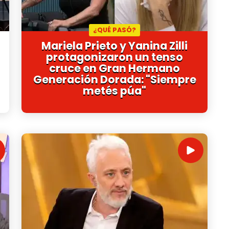
¿QUÉ PASÓ?
Mariela Prieto y Yanina Zilli
protagonizaron un tenso
cruce en Gran Hermano
Generación Dorada: "Siempre
metés púa"