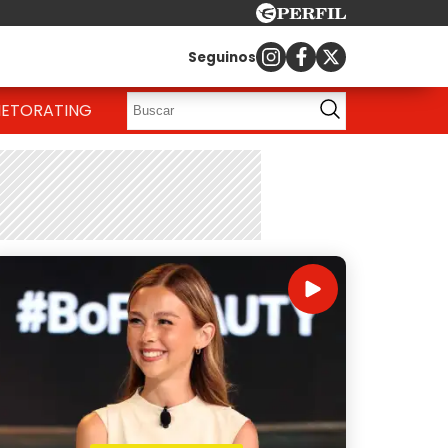
Seguinos
IETO
RATING