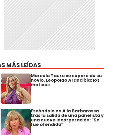
AS MÁS LEÍDAS
Marcela Tauro se separó de su
novio, Leopoldo Arancibia: los
motivos
Escándalo en A la Barbarossa
tras la salida de una panelista y
una nueva incorporación: "Se
fue ofendida"