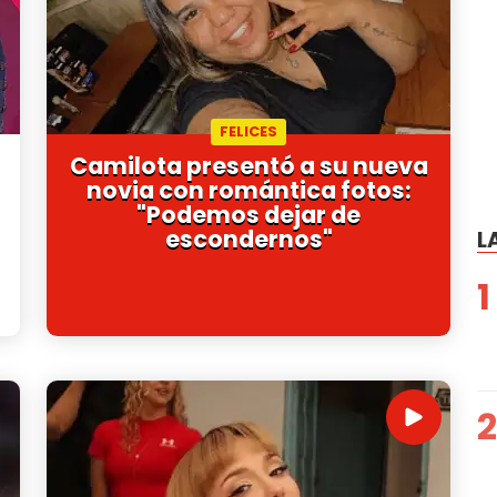
FELICES
Camilota presentó a su nueva
novia con romántica fotos:
"Podemos dejar de
escondernos"
L
1
2