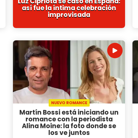
Luz Cipriota se casó en España:
así fue la íntima celebración
improvisada
NUEVO ROMANCE
Martín Bossi está iniciando un
romance con la periodista
Alina Moine: la foto donde se
los ve juntos