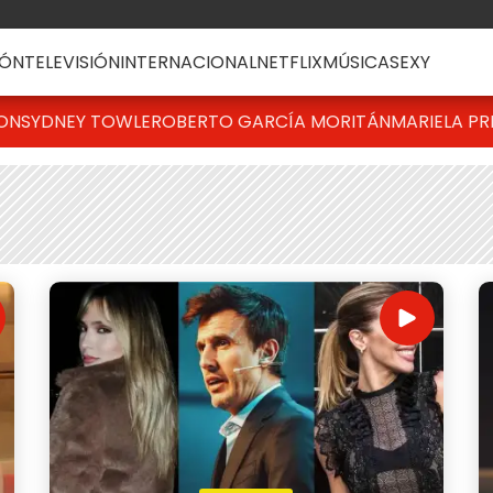
ÓN
TELEVISIÓN
INTERNACIONAL
NETFLIX
MÚSICA
SEXY
TON
SYDNEY TOWLE
ROBERTO GARCÍA MORITÁN
MARIELA PR