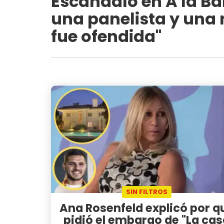
Escándalo en A la Ba
una panelista y una 
fue ofendida"
SIN FILTROS
Ana Rosenfeld explicó por q
pidió el embargo de "La ca