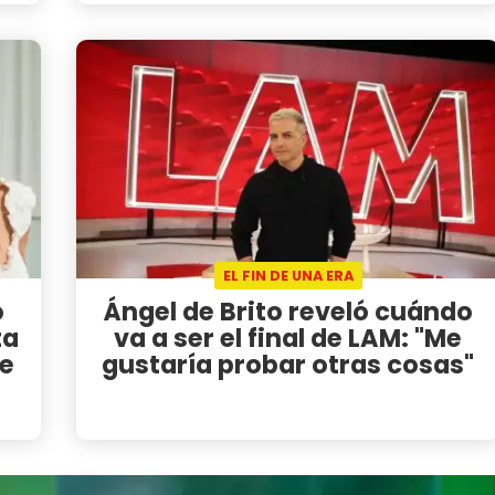
EL FIN DE UNA ERA
o
Ángel de Brito reveló cuándo
ta
va a ser el final de LAM: "Me
se
gustaría probar otras cosas"