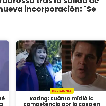
rbarossa tras la salida de
nueva incorporación: "Se
MEDICIONES
ué
Rating: cuánto midió la
sa
competencia por la casa en