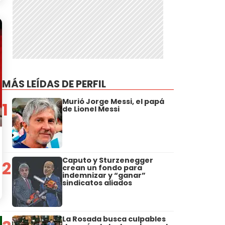
MÁS LEÍDAS DE PERFIL
Murió Jorge Messi, el papá
1
de Lionel Messi
Caputo y Sturzenegger
2
crean un fondo para
indemnizar y “ganar”
sindicatos aliados
La Rosada busca culpables