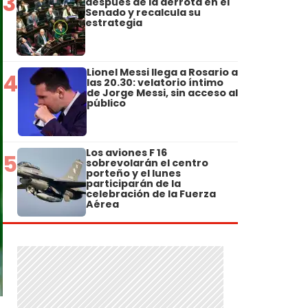
3
después de la derrota en el
Senado y recalcula su
estrategia
Lionel Messi llega a Rosario a
4
las 20.30: velatorio íntimo
de Jorge Messi, sin acceso al
público
Los aviones F 16
5
sobrevolarán el centro
porteño y el lunes
participarán de la
celebración de la Fuerza
Aérea