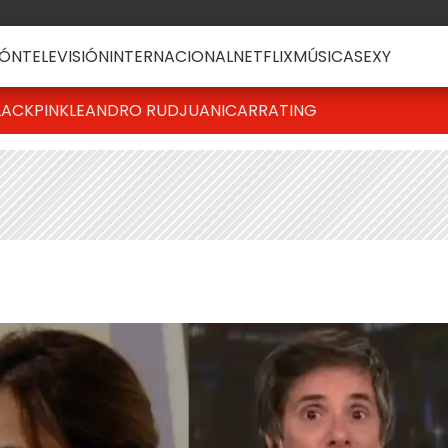
ÓN
TELEVISIÓN
INTERNACIONAL
NETFLIX
MÚSICA
SEXY
LACKPINK
LEANDRO RUD
JUANICAR
RATING