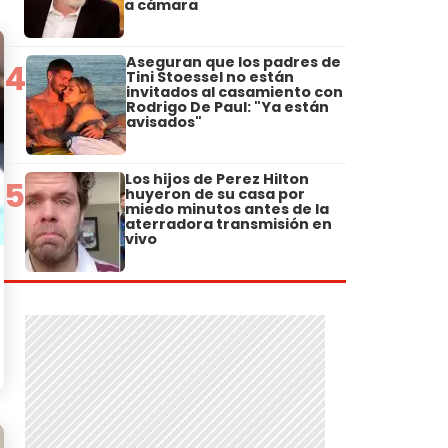
a cámara
Aseguran que los padres de
4
Tini Stoessel no están
invitados al casamiento con
Rodrigo De Paul: "Ya están
avisados"
Los hijos de Perez Hilton
5
huyeron de su casa por
miedo minutos antes de la
aterradora transmisión en
vivo