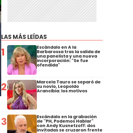
LAS MÁS LEÍDAS
Escándalo en A la
1
Barbarossa tras la salida de
una panelista y una nueva
incorporación: "Se fue
ofendida"
Marcela Tauro se separó de
2
su novio, Leopoldo
Arancibia: los motivos
Escándalo en la grabación
3
de "PH, Podemos Hablar"
con Andy Kusnetzoff: dos
invitadas se cruzaron frente