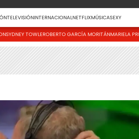
ÓN
TELEVISIÓN
INTERNACIONAL
NETFLIX
MÚSICA
SEXY
TON
SYDNEY TOWLE
ROBERTO GARCÍA MORITÁN
MARIELA PR