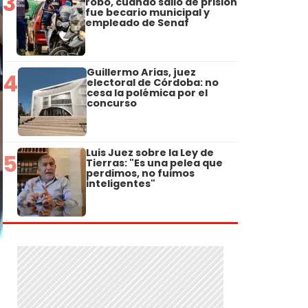
3
robo, cuando salió de prisión
fue becario municipal y
empleado de Senaf
Guillermo Arias, juez
4
electoral de Córdoba: no
cesa la polémica por el
concurso
Luis Juez sobre la Ley de
5
Tierras: "Es una pelea que
perdimos, no fuimos
inteligentes"