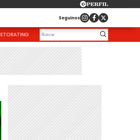
Seguinos
IETO
RATING