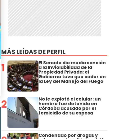
MÁS LEÍDAS DE PERFIL
El Senado dio media sanción
1
a la Inviolabilidad de la
Propiedad Privada: el
Gobierno tuvo que ceder en
la Ley del Manejo del Fuego
No le explotó el celular: un
2
hombre fue detenido en
Córdoba acusado por el
femicidio de su esposa
Condenado por drogas y