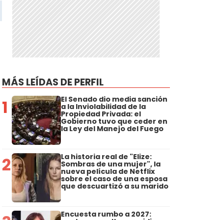
MÁS LEÍDAS DE PERFIL
El Senado dio media sanción
1
a la Inviolabilidad de la
Propiedad Privada: el
Gobierno tuvo que ceder en
la Ley del Manejo del Fuego
La historia real de "Elize:
2
Sombras de una mujer", la
nueva película de Netflix
sobre el caso de una esposa
que descuartizó a su marido
Encuesta rumbo a 2027: