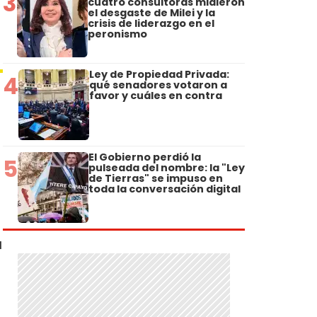
3
cuatro consultoras midieron
el desgaste de Milei y la
crisis de liderazgo en el
peronismo
Ley de Propiedad Privada:
4
qué senadores votaron a
favor y cuáles en contra
El Gobierno perdió la
5
pulseada del nombre: la "Ley
de Tierras" se impuso en
toda la conversación digital
a