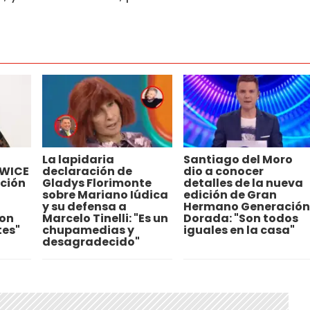
La lapidaria
Santiago del Moro
TWICE
declaración de
dio a conocer
ación
Gladys Florimonte
detalles de la nueva
sobre Mariano Iúdica
edición de Gran
y su defensa a
Hermano Generación
con
Marcelo Tinelli: "Es un
Dorada: "Son todos
tes"
chupamedias y
iguales en la casa"
desagradecido"