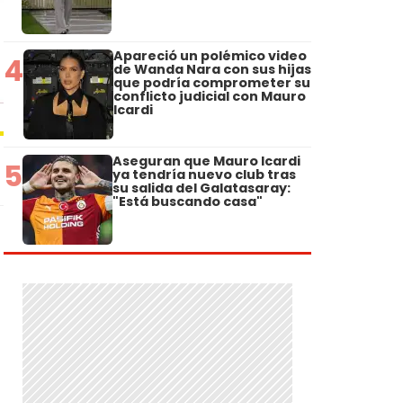
Apareció un polémico video
4
de Wanda Nara con sus hijas
que podría comprometer su
conflicto judicial con Mauro
Icardi
Aseguran que Mauro Icardi
5
ya tendría nuevo club tras
su salida del Galatasaray:
"Está buscando casa"