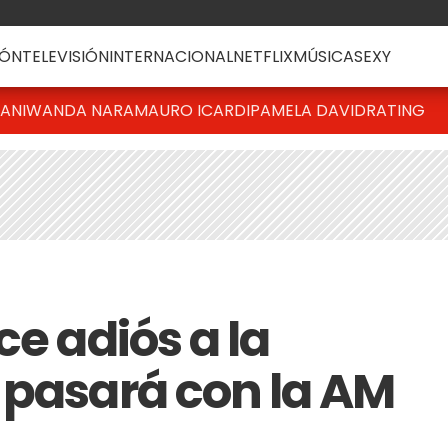
ÓN
TELEVISIÓN
INTERNACIONAL
NETFLIX
MÚSICA
SEXY
IANI
WANDA NARA
MAURO ICARDI
PAMELA DAVID
RATING
ce adiós a la
 pasará con la AM