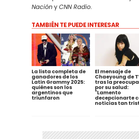
Nación
y
CNN Radio
.
TAMBIÉN TE PUEDE INTERESAR
La lista completa de
El mensaje de
ganadores de los
Chaeyoung de 
Latin Grammy 2025:
tras la preocup
quiénes son los
por su salud:
argentinos que
"Lamento
triunfaron
decepcionarte 
noticias tan tris