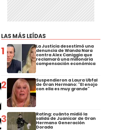
LAS MÁS LEÍDAS
La Justicia desestimó una
1
denuncia de Wanda Nara
contra Alex Caniggia que
reclamará una millonaria
compensación económica
Suspendieron a Laura Ubfal
2
de Gran Hermano: "El enojo
con ella es muy grande"
Rating: cuánto midió la
3
salida de Juanicar de Gran
Hermano Generación
Dorada