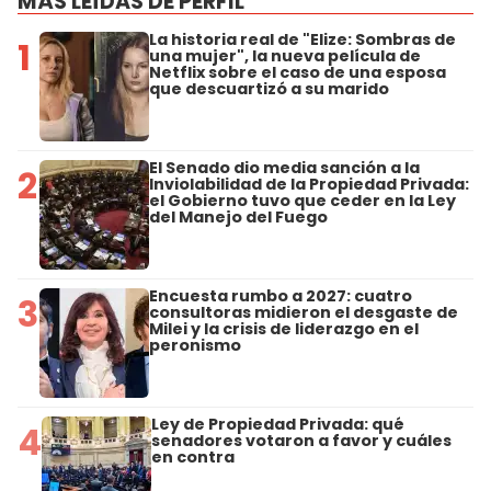
MÁS LEÍDAS DE PERFIL
La historia real de "Elize: Sombras de
1
una mujer", la nueva película de
Netflix sobre el caso de una esposa
que descuartizó a su marido
El Senado dio media sanción a la
2
Inviolabilidad de la Propiedad Privada:
el Gobierno tuvo que ceder en la Ley
del Manejo del Fuego
Encuesta rumbo a 2027: cuatro
3
consultoras midieron el desgaste de
Milei y la crisis de liderazgo en el
peronismo
Ley de Propiedad Privada: qué
4
senadores votaron a favor y cuáles
en contra