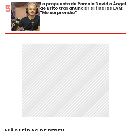
La propuesta de Pamela David a Ángel
5
de Brito tras anunciar el final de LAM:
"Me sorprendió"