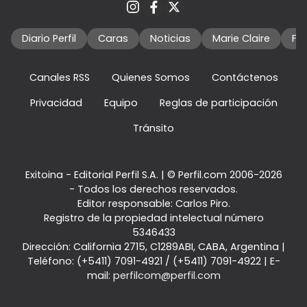
Diario Perfil
Caras
Noticias
Marie Claire
Fo
Canales RSS
Quienes Somos
Contáctenos
Privacidad
Equipo
Reglas de participación
Tránsito
Exitoina - Editorial Perfil S.A.
| © Perfil.com 2006-2026
- Todos los derechos reservados.
Editor responsable: Carlos Piro.
Registro de la propiedad intelectual número
5346433
Dirección:
California 2715
,
C1289ABI
,
CABA, Argentina
|
Teléfono:
(+5411) 7091-4921
/
(+5411) 7091-4922
| E-
mail:
perfilcom@perfil.com