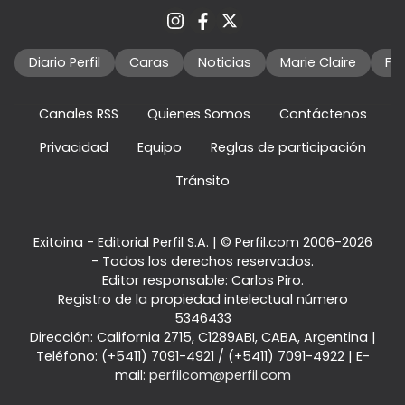
Diario Perfil
Caras
Noticias
Marie Claire
Fo
Canales RSS
Quienes Somos
Contáctenos
Privacidad
Equipo
Reglas de participación
Tránsito
Exitoina - Editorial Perfil S.A.
| © Perfil.com 2006-2026
- Todos los derechos reservados.
Editor responsable: Carlos Piro.
Registro de la propiedad intelectual número
5346433
Dirección:
California 2715
,
C1289ABI
,
CABA, Argentina
|
Teléfono:
(+5411) 7091-4921
/
(+5411) 7091-4922
| E-
mail:
perfilcom@perfil.com