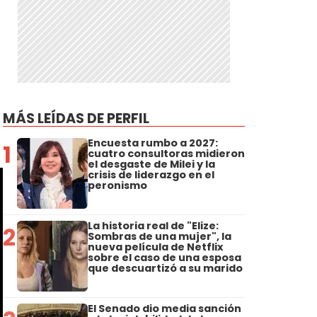
MÁS LEÍDAS DE PERFIL
Encuesta rumbo a 2027:
1
cuatro consultoras midieron
el desgaste de Milei y la
crisis de liderazgo en el
peronismo
La historia real de "Elize:
2
Sombras de una mujer", la
nueva película de Netflix
sobre el caso de una esposa
que descuartizó a su marido
El Senado dio media sanción