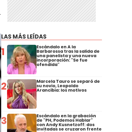
r
LAS MÁS LEÍDAS
Escándalo en A la
1
Barbarossa tras la salida de
una panelista y una nueva
incorporación: "Se fue
ofendida"
Marcela Tauro se separó de
2
su novio, Leopoldo
Arancibia: los motivos
Escándalo en la grabación
3
de "PH, Podemos Hablar"
con Andy Kusnetzoff: dos
invitadas se cruzaron frente