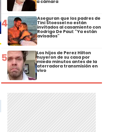
a cámara
Aseguran que los padres de
4
Tini Stoessel no están
invitados al casamiento con
Rodrigo De Paul: "Ya están
avisados"
Los hijos de Perez Hilton
5
huyeron de su casa por
miedo minutos antes de la
aterradora transmisión en
vivo