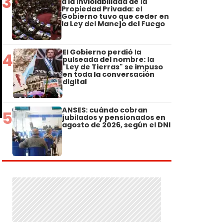
3
a la Inviolabilidad de la
Propiedad Privada: el
Gobierno tuvo que ceder en
la Ley del Manejo del Fuego
El Gobierno perdió la
4
pulseada del nombre: la
"Ley de Tierras" se impuso
en toda la conversación
digital
ANSES: cuándo cobran
5
jubilados y pensionados en
agosto de 2026, según el DNI