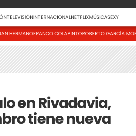
ÓN
TELEVISIÓN
INTERNACIONAL
NETFLIX
MÚSICA
SEXY
RAN HERMANO
FRANCO COLAPINTO
ROBERTO GARCÍA MO
lo en Rivadavia,
bro tiene nueva