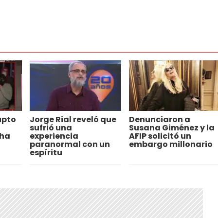
upto
Jorge Rial reveló que
Denunciaron a
sufrió una
Susana Giménez y la
cha
experiencia
AFIP solicitó un
paranormal con un
embargo millonario
espíritu