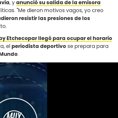
avia
, y
anunció su salida de la emisora
ticas. "Me dieron motivos vagos, yo creo
dieron resistir las presiones de los
to.
by Etchecopar llegó para ocupar el horario
ra, el
periodista deportivo
se prepara para
l Mundo
.