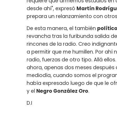
requiere que armemos estudios en di
desde ahí", expresó
Martín Rodrígu
prepara un relanzamiento con otros
De esta manera, el también
polític
revancha tras la furibunda salida de
rincones de la radio. Creo indignan
a permitir que me humillen. Por ahí
radio, fuerzas de otro tipo. Allá ell
ahora, apenas dos meses después de
mediodía, cuando somos el programa
había expresado luego de que le of
y el
Negro González Oro
.
D.I