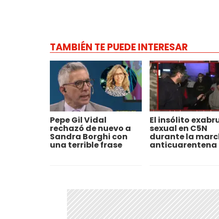
TAMBIÉN TE PUEDE INTERESAR
Pepe Gil Vidal
El insólito exabr
rechazó de nuevo a
sexual en C5N
Sandra Borghi con
durante la mar
una terrible frase
anticuarentena