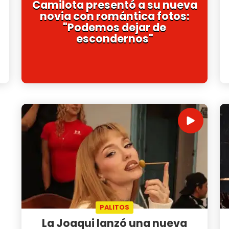
Camilota presentó a su nueva
novia con romántica fotos:
"Podemos dejar de
escondernos"
PALITOS
La Joaqui lanzó una nueva