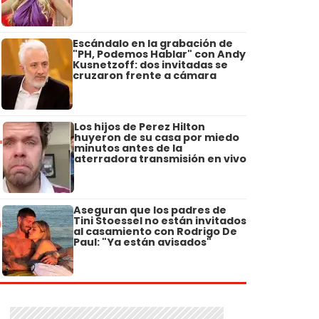
Escándalo en la grabación de
3
"PH, Podemos Hablar" con Andy
Kusnetzoff: dos invitadas se
cruzaron frente a cámara
Los hijos de Perez Hilton
4
huyeron de su casa por miedo
minutos antes de la
aterradora transmisión en vivo
Aseguran que los padres de
5
Tini Stoessel no están invitados
al casamiento con Rodrigo De
Paul: "Ya están avisados"