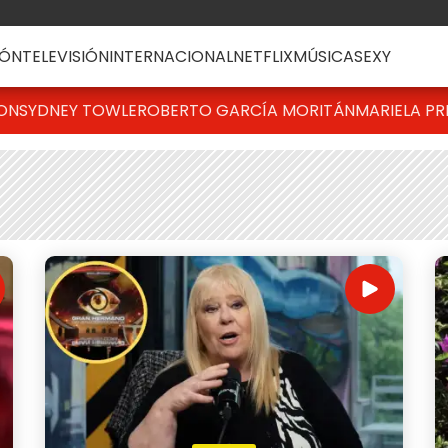
ÓN
TELEVISIÓN
INTERNACIONAL
NETFLIX
MÚSICA
SEXY
TON
SYDNEY TOWLE
ROBERTO GARCÍA MORITÁN
MARIELA PR