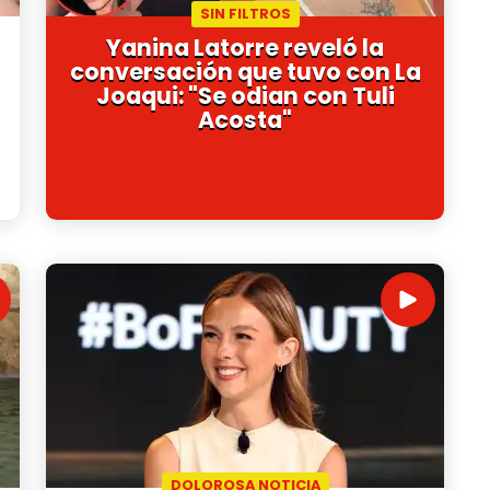
SIN FILTROS
Yanina Latorre reveló la
conversación que tuvo con La
Joaqui: "Se odian con Tuli
Acosta"
DOLOROSA NOTICIA