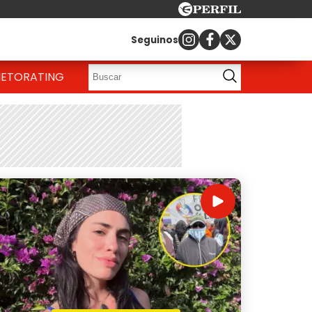
Seguinos
IETO
RATING