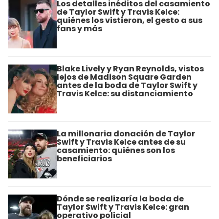
Los detalles inéditos del casamiento
de Taylor Swift y Travis Kelce:
quiénes los vistieron, el gesto a sus
fans y más
Blake Lively y Ryan Reynolds, vistos
lejos de Madison Square Garden
antes de la boda de Taylor Swift y
Travis Kelce: su distanciamiento
La millonaria donación de Taylor
Swift y Travis Kelce antes de su
casamiento: quiénes son los
beneficiarios
Dónde se realizaría la boda de
Taylor Swift y Travis Kelce: gran
operativo policial