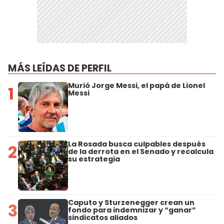
MÁS LEÍDAS DE PERFIL
Murió Jorge Messi, el papá de Lionel
1
Messi
La Rosada busca culpables después
2
de la derrota en el Senado y recalcula
su estrategia
Caputo y Sturzenegger crean un
3
fondo para indemnizar y “ganar”
sindicatos aliados