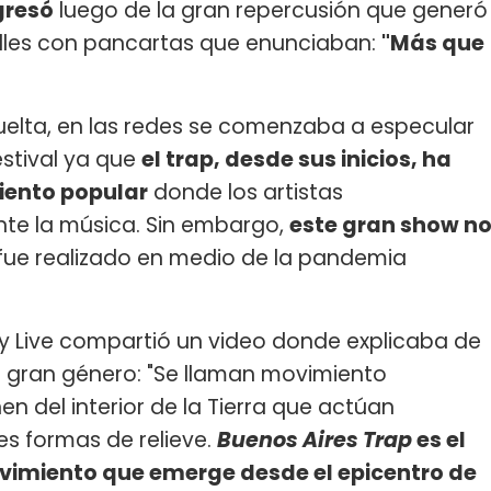
gresó
luego de la gran repercusión que generó
lles con pancartas que enunciaban:
"Más que
uelta, en las redes se comenzaba a especular
estival ya que
el trap, desde sus inicios, ha
iento popular
donde los artistas
te la música. Sin embargo,
este gran show n
fue realizado en medio de la pandemia
ay Live compartió un video donde explicaba de
e gran género: "Se llaman movimiento
en del interior de la Tierra que actúan
s formas de relieve.
Buenos Aires Trap
es el
vimiento que emerge desde el epicentro de