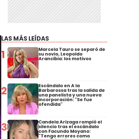
LAS MÁS LEÍDAS
Marcela Tauro se separó de
1
su novio, Leopoldo
Arancibia: los motivos
Escándalo en A la
2
Barbarossa tras la salida de
una panelista y una nueva
incorporación: "Se fue
ofendida"
Candela Arizaga rompió el
3
silencio tras el escándalo
con Facundo Moyano:
"Tengo errores como