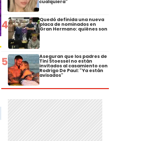
cualquiera"
Quedó definida una nueva
4
placa de nominados en
Gran Hermano: quiénes son
Aseguran que los padres de
5
Tini Stoessel no están
invitados al casamiento con
Rodrigo De Paul: "Ya están
avisados"