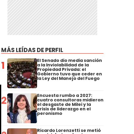
r
MÁS LEÍDAS DE PERFIL
El Senado dio media sanción
1
a la Inviolabilidad de la
,
Propiedad Privada: el
Gobierno tuvo que ceder en
la Ley del Manejo del Fuego
Encuesta rumbo a 2027:
2
cuatro consultoras midieron
el desgaste de Milei y la
crisis de liderazgo en el
peronismo
Ricardo Lorenzetti se metió