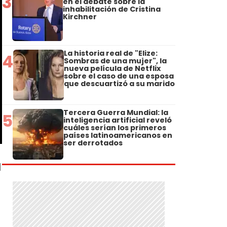
3
en el debate sobre la
inhabilitación de Cristina
Kirchner
La historia real de "Elize:
4
Sombras de una mujer", la
nueva película de Netflix
sobre el caso de una esposa
que descuartizó a su marido
Tercera Guerra Mundial: la
5
inteligencia artificial reveló
cuáles serían los primeros
países latinoamericanos en
ser derrotados
l