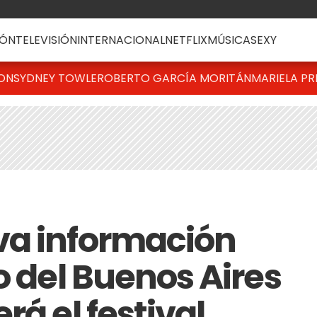
ÓN
TELEVISIÓN
INTERNACIONAL
NETFLIX
MÚSICA
SEXY
TON
SYDNEY TOWLE
ROBERTO GARCÍA MORITÁN
MARIELA PR
va información
o del Buenos Aires
rá el festival