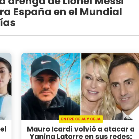
la arenga de Lionel Messi
tra España en el Mundial
rías
ENTRE CEJA Y CEJA
el
Mauro Icardi volvió a atacar a
Yanina Latorre en sus redes: