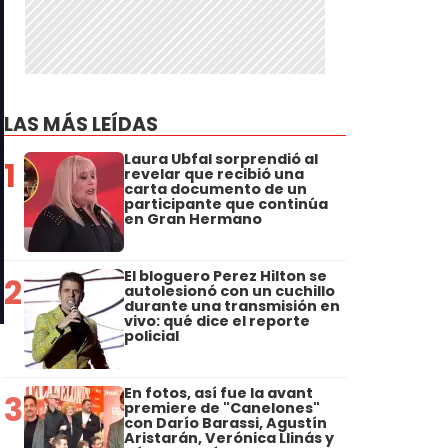
LAS MÁS LEÍDAS
Laura Ubfal sorprendió al
1
revelar que recibió una
carta documento de un
participante que continúa
en Gran Hermano
El bloguero Perez Hilton se
2
autolesionó con un cuchillo
durante una transmisión en
vivo: qué dice el reporte
policial
En fotos, así fue la avant
3
premiere de "Canelones"
con Darío Barassi, Agustín
Aristarán, Verónica Llinás y