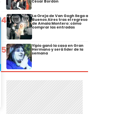
César Bordón
La Oreja de Van Gogh llega a
4
Buenos Aires tras el regreso
de Amaia Montero: cómo
comprar las entradas
Yipio ganó la casa en Gran
5
Hermano y será líder de la
semana