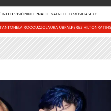
ÓN
TELEVISIÓN
INTERNACIONAL
NETFLIX
MÚSICA
SEXY
T
ANTONELA ROCCUZZO
LAURA UBFAL
PEREZ HILTON
RATIN