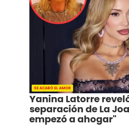
SE ACABÓ EL AMOR
Yanina Latorre reveló
separación de La Joaq
empezó a ahogar"