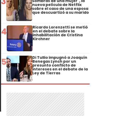
3
Sombras de una mujer", la
nueva película de Netflix
sobre el caso de una esposa
que descuartizó a su marido
Ricardo Lorenzetti se metió
4
en el debate sobre la
inhabilitación de Cristina
Kirchner
Di Tullio impugnó a Joaquín
5
Benegas Lynch por un
presunto conflicto de
intereses en el debate de la
Ley de Tierras