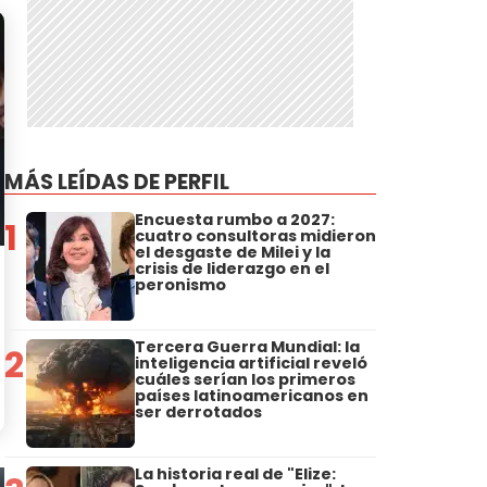
MÁS LEÍDAS DE PERFIL
Encuesta rumbo a 2027:
1
cuatro consultoras midieron
el desgaste de Milei y la
crisis de liderazgo en el
peronismo
Tercera Guerra Mundial: la
2
inteligencia artificial reveló
cuáles serían los primeros
países latinoamericanos en
ser derrotados
La historia real de "Elize: