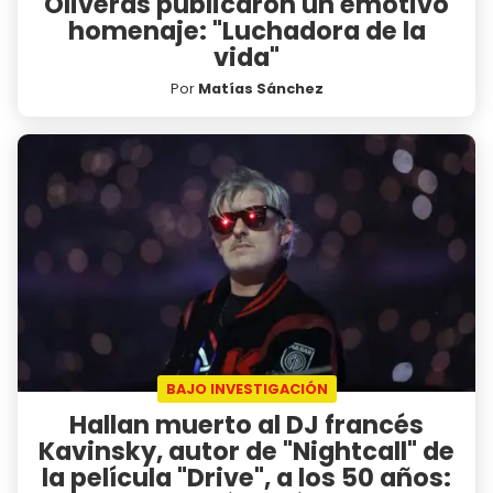
Oliveras publicaron un emotivo
homenaje: "Luchadora de la
vida"
Por
Matías Sánchez
BAJO INVESTIGACIÓN
Hallan muerto al DJ francés
Kavinsky, autor de "Nightcall" de
la película "Drive", a los 50 años: