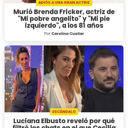
ADIÓS A UNA GRAN ACTRIZ
Murió Brenda Fricker, actriz de
"Mi pobre angelito" y "Mi pie
izquierdo", a los 81 años
Por
Carolina Cuellar
ESCÁNDALO
Luciana Elbusto reveló por qué
filtró los chats en el que Cecilia