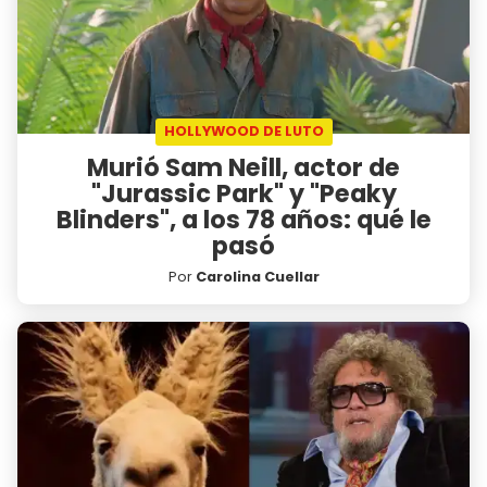
HOLLYWOOD DE LUTO
Murió Sam Neill, actor de
"Jurassic Park" y "Peaky
Blinders", a los 78 años: qué le
pasó
Por
Carolina Cuellar