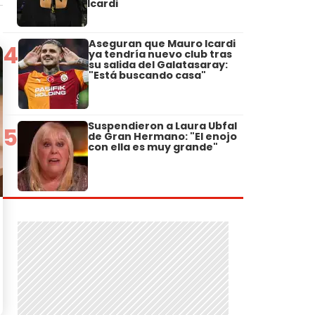
Icardi
Aseguran que Mauro Icardi
4
ya tendría nuevo club tras
su salida del Galatasaray:
"Está buscando casa"
Suspendieron a Laura Ubfal
5
de Gran Hermano: "El enojo
con ella es muy grande"