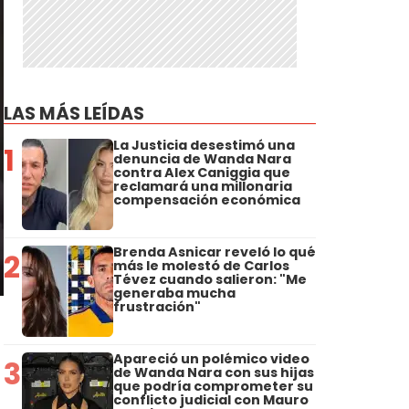
LAS MÁS LEÍDAS
La Justicia desestimó una
1
denuncia de Wanda Nara
contra Alex Caniggia que
reclamará una millonaria
compensación económica
Brenda Asnicar reveló lo qué
2
más le molestó de Carlos
Tévez cuando salieron: "Me
generaba mucha
frustración"
Apareció un polémico video
3
de Wanda Nara con sus hijas
que podría comprometer su
conflicto judicial con Mauro