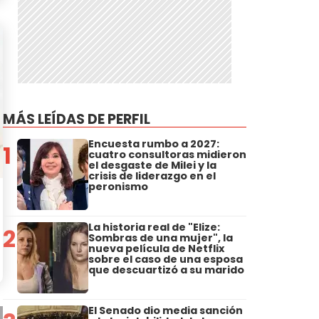
MÁS LEÍDAS DE PERFIL
Encuesta rumbo a 2027:
1
cuatro consultoras midieron
el desgaste de Milei y la
crisis de liderazgo en el
peronismo
La historia real de "Elize:
2
Sombras de una mujer", la
nueva película de Netflix
sobre el caso de una esposa
que descuartizó a su marido
El Senado dio media sanción