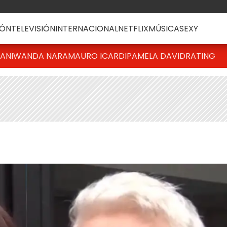
ÓN
TELEVISIÓN
INTERNACIONAL
NETFLIX
MÚSICA
SEXY
IANI
WANDA NARA
MAURO ICARDI
PAMELA DAVID
RATING