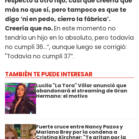
respecto a otro hijo, casi que creería que
más no que sí, pero tampoco es que te
digo ‘ni en pedo, cierro la fábrica’.
Creería que no.
En este momento no
tendría un hijo en lo absoluto, pero todavía
no cumplí 36…”, aunque luego se corrigió:
"Todavía no cumplí 37”.
TAMBIÉN TE PUEDE INTERESAR
Lucila "La Tora" Villar anunció que
abandonará el streaming de Gran
Hermano: el motivo
Fuerte cruce entre Nancy Pazos y
Mariana Brey por la condena a
Cristina Kirchner: "Te gritan por la