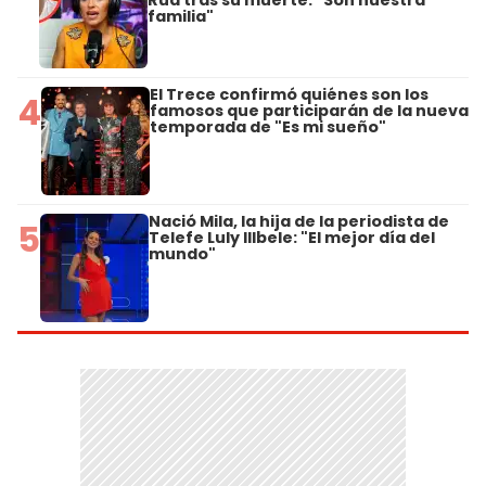
familia"
El Trece confirmó quiénes son los
4
famosos que participarán de la nueva
temporada de "Es mi sueño"
Nació Mila, la hija de la periodista de
5
Telefe Luly Illbele: "El mejor día del
mundo"