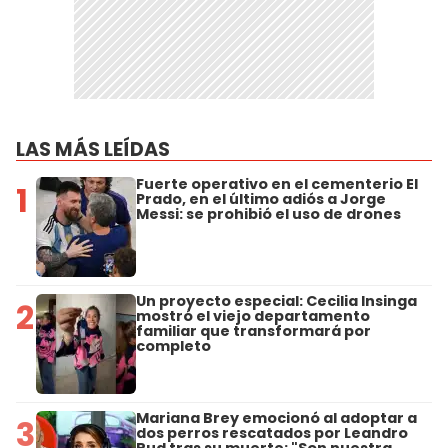
LAS MÁS LEÍDAS
Fuerte operativo en el cementerio El
1
Prado, en el último adiós a Jorge
Messi: se prohibió el uso de drones
Un proyecto especial: Cecilia Insinga
2
mostró el viejo departamento
familiar que transformará por
completo
Mariana Brey emocionó al adoptar a
3
dos perros rescatados por Leandro
Rud tras su muerte: "Son nuestra