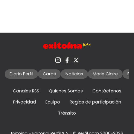
Diario Perfil
Caras
Noticias
Marie Claire
Fo
Canales RSS
Quienes Somos
Contáctenos
Privacidad
Equipo
Reglas de participación
Tránsito
Exitoina - Editorial Perfil S.A.
| © Perfil.com 2006-2026