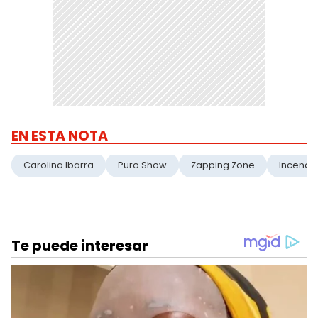
EN ESTA NOTA
Carolina Ibarra
Puro Show
Zapping Zone
Incendi