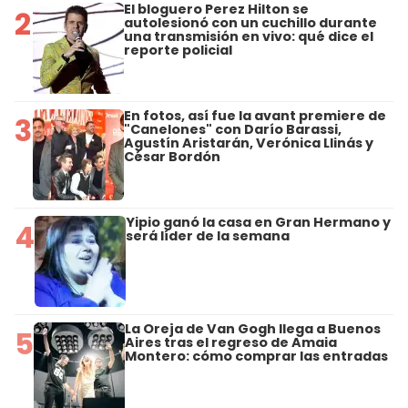
El bloguero Perez Hilton se
2
autolesionó con un cuchillo durante
una transmisión en vivo: qué dice el
reporte policial
En fotos, así fue la avant premiere de
3
"Canelones" con Darío Barassi,
Agustín Aristarán, Verónica Llinás y
César Bordón
Yipio ganó la casa en Gran Hermano y
4
será líder de la semana
La Oreja de Van Gogh llega a Buenos
5
Aires tras el regreso de Amaia
Montero: cómo comprar las entradas