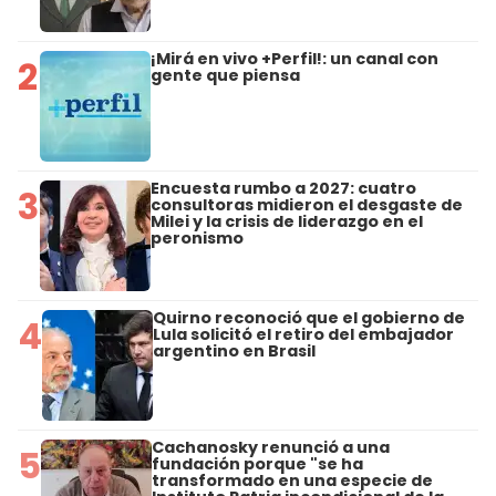
¡Mirá en vivo +Perfil!: un canal con
2
gente que piensa
Encuesta rumbo a 2027: cuatro
3
consultoras midieron el desgaste de
Milei y la crisis de liderazgo en el
peronismo
Quirno reconoció que el gobierno de
4
Lula solicitó el retiro del embajador
argentino en Brasil
Cachanosky renunció a una
5
fundación porque "se ha
transformado en una especie de