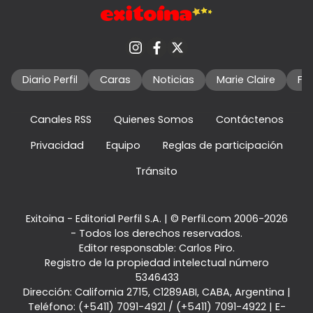
Diario Perfil
Caras
Noticias
Marie Claire
Fo
Canales RSS
Quienes Somos
Contáctenos
Privacidad
Equipo
Reglas de participación
Tránsito
Exitoina - Editorial Perfil S.A.
| © Perfil.com 2006-2026
- Todos los derechos reservados.
Editor responsable: Carlos Piro.
Registro de la propiedad intelectual número
5346433
Dirección:
California 2715
,
C1289ABI
,
CABA, Argentina
|
Teléfono:
(+5411) 7091-4921
/
(+5411) 7091-4922
| E-