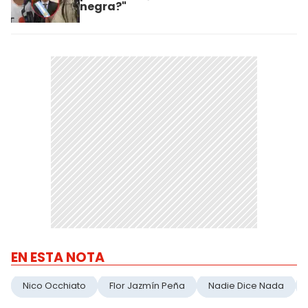
negra?"
EN ESTA NOTA
Nico Occhiato
Flor Jazmín Peña
Nadie Dice Nada