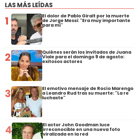
LAS MÁS LEÍDAS
El dolor de Pablo Giralt por la muerte
1
de Jorge Messi: "Era muy importante
para mí"
Quiénes serán los invitados de Juana
2
Viale para el domingo 9 de agosto:
exitosos actores
El emotivo mensaje de Rocío Marengo
3
a Leandro Rud tras su muerte: "La re
luchaste"
El actor John Goodman luce
4
irreconocible en una nueva foto
viralizada en la red