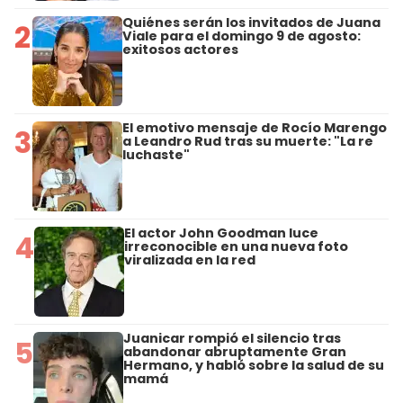
Quiénes serán los invitados de Juana
2
Viale para el domingo 9 de agosto:
exitosos actores
El emotivo mensaje de Rocío Marengo
3
a Leandro Rud tras su muerte: "La re
luchaste"
El actor John Goodman luce
4
irreconocible en una nueva foto
viralizada en la red
Juanicar rompió el silencio tras
5
abandonar abruptamente Gran
Hermano, y habló sobre la salud de su
mamá