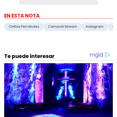
EN ESTA NOTA
Cinthia Fernández
Carnaval Stream
Instagram
Ca