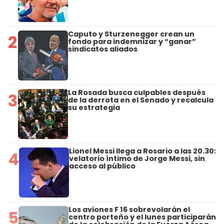
Caputo y Sturzenegger crean un
2
fondo para indemnizar y “ganar”
sindicatos aliados
La Rosada busca culpables después
3
de la derrota en el Senado y recalcula
su estrategia
Lionel Messi llega a Rosario a las 20.30:
4
velatorio íntimo de Jorge Messi, sin
acceso al público
Los aviones F 16 sobrevolarán el
5
centro porteño y el lunes participarán