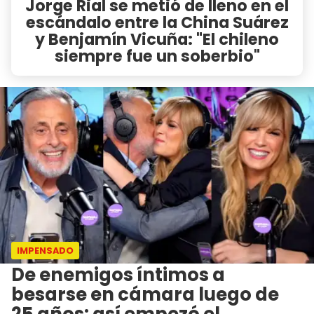
Jorge Rial se metió de lleno en el
escándalo entre la China Suárez
y Benjamín Vicuña: "El chileno
siempre fue un soberbio"
IMPENSADO
De enemigos íntimos a
besarse en cámara luego de
25 años: así empezó el