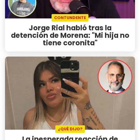
CONTUNDENTE
Jorge Rial habló tras la
detención de Morena: "Mi hija no
tiene coronita"
¿QUÉ DIJO?
La inesperada reacción de