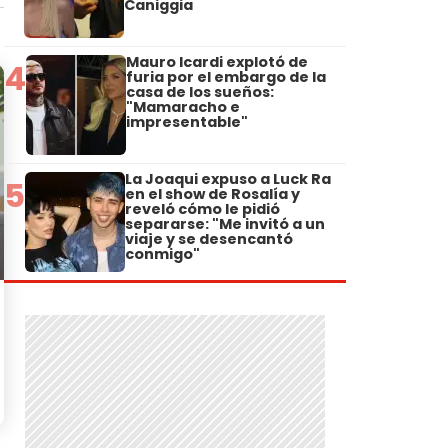
Caniggia
Mauro Icardi explotó de
4
furia por el embargo de la
casa de los sueños:
"Mamaracho e
impresentable"
La Joaqui expuso a Luck Ra
5
en el show de Rosalía y
reveló cómo le pidió
separarse: "Me invitó a un
viaje y se desencantó
conmigo"