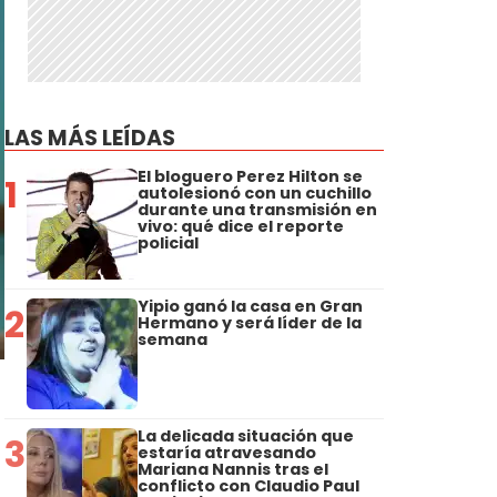
LAS MÁS LEÍDAS
El bloguero Perez Hilton se
1
autolesionó con un cuchillo
durante una transmisión en
vivo: qué dice el reporte
policial
Yipio ganó la casa en Gran
2
Hermano y será líder de la
semana
La delicada situación que
3
estaría atravesando
Mariana Nannis tras el
conflicto con Claudio Paul