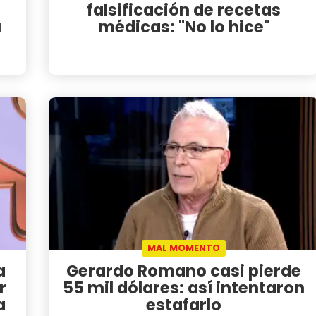
falsificación de recetas
u
médicas: "No lo hice"
MAL MOMENTO
a
Gerardo Romano casi pierde
r
55 mil dólares: así intentaron
a
estafarlo