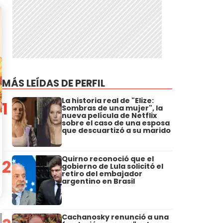
MÁS LEÍDAS DE PERFIL
La historia real de "Elize:
1
Sombras de una mujer", la
nueva película de Netflix
sobre el caso de una esposa
que descuartizó a su marido
Quirno reconoció que el
2
gobierno de Lula solicitó el
retiro del embajador
argentino en Brasil
Cachanosky renunció a una