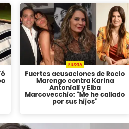
FILOSA
ió
Fuertes acusaciones de Rocío
po
Marengo contra Karina
Antoniali y Elba
Marcovecchio: "Me he callado
por sus hijos"