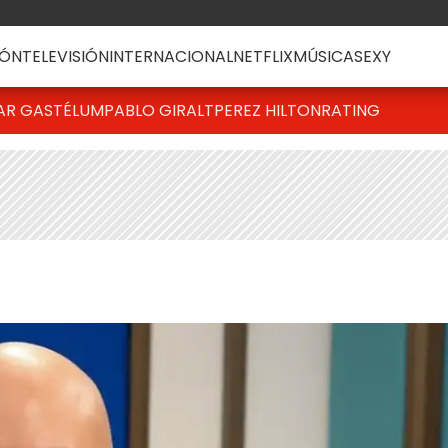
ÓN
TELEVISIÓN
INTERNACIONAL
NETFLIX
MÚSICA
SEXY
AR GASTÉLUM
PABLO GIRALT
PEREZ HILTON
RATING