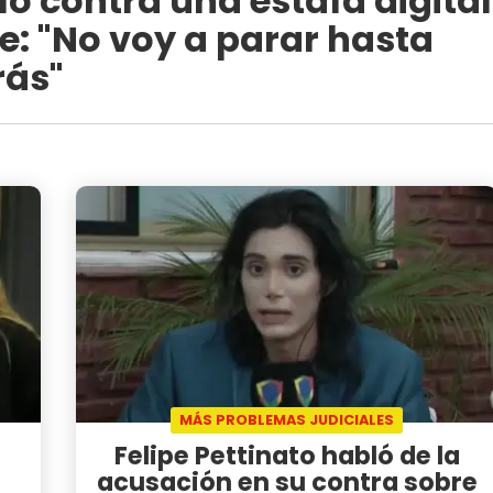
ló contra una estafa digital
e: "No voy a parar hasta
rás"
MÁS PROBLEMAS JUDICIALES
Felipe Pettinato habló de la
acusación en su contra sobre