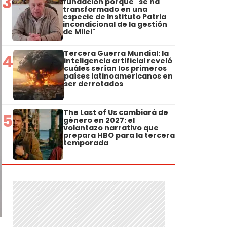
3
fundación porque "se ha
transformado en una
especie de Instituto Patria
incondicional de la gestión
de Milei"
Tercera Guerra Mundial: la
4
inteligencia artificial reveló
cuáles serían los primeros
países latinoamericanos en
ser derrotados
The Last of Us cambiará de
5
género en 2027: el
volantazo narrativo que
prepara HBO para la tercera
temporada