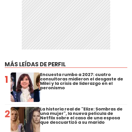
MÁS LEÍDAS DE PERFIL
Encuesta rumbo a 2027: cuatro
1
consultoras midieron el desgaste de
Milei y la crisis de liderazgo en el
peronismo
La historia real de "Elize: Sombras de
2
una mujer", la nueva película de
Netflix sobre el caso de una esposa
que descuartizó a su marido