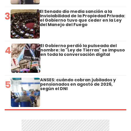
El Senado dio media sanción a la
3
Inviolabilidad de la Propiedad Privada:
el Gobierno tuvo que ceder en la Ley
del Manejo del Fuego
El Gobierno perdió la pulseada del
4
nombre: la "Ley de Tierras" se impuso
en toda la conversación digital
ANSES: cuándo cobran jubilados y
5
pensionados en agosto de 2026,
según el DNI