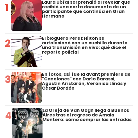
Laura Ubfal sorprendió al revelar que
1
recibió una carta documento de un
participante que continúa en Gran
Hermano
El bloguero Perez Hilton se
2
autolesionó con un cuchillo durante
una transmisión en vivo: qué dice el
reporte policial
En fotos, así fue la avant premiere de
3
"Canelones" con Darío Barassi,
Agustín Aristarán, Verónica Llinás y
César Bordón
La Oreja de Van Gogh llega a Buenos
4
Aires tras el regreso de Amaia
Montero: cómo comprar las entradas