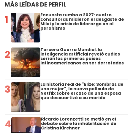
MÁS LEÍDAS DE PERFIL
Encuesta rumbo a 2027: cuatro
1
consultoras midieron el desgaste de
Milei y la crisis de liderazgo en el
peronismo
Tercera Guerra Mundial: la
2
inteligencia artificial reveló cuáles
serían los primeros países
latinoamericanos en ser derrotados
La historia real de "Elize: Sombras de
3
una mujer", la nueva película de
Netflix sobre el caso de una esposa
que descuartizó a su marido
Ricardo Lorenzetti se metió en el
4
debate sobre la inhabilitación de
Cristina Kirchner