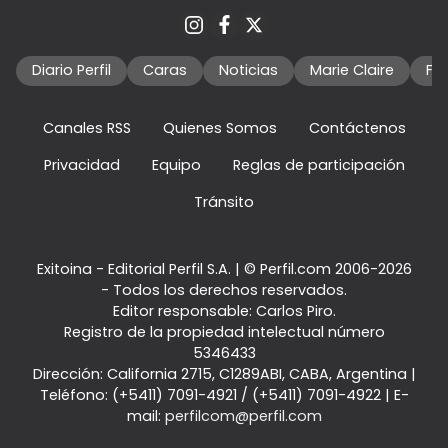
Diario Perfil
Caras
Noticias
Marie Claire
Fo
Canales RSS
Quienes Somos
Contáctenos
Privacidad
Equipo
Reglas de participación
Tránsito
Exitoina - Editorial Perfil S.A.
| © Perfil.com 2006-2026
- Todos los derechos reservados.
Editor responsable: Carlos Piro.
Registro de la propiedad intelectual número
5346433
Dirección:
California 2715
,
C1289ABI
,
CABA, Argentina
|
Teléfono:
(+5411) 7091-4921
/
(+5411) 7091-4922
| E-
mail:
perfilcom@perfil.com