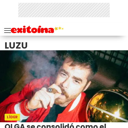
LUZU
LÍDER
OLGA se consolidó como el