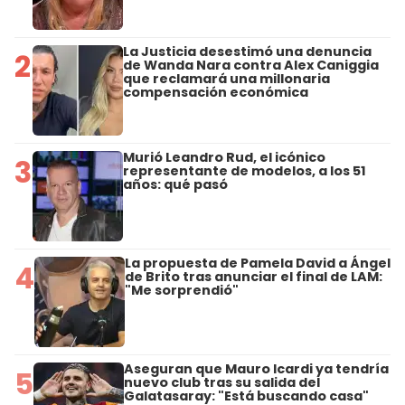
La Justicia desestimó una denuncia
2
de Wanda Nara contra Alex Caniggia
que reclamará una millonaria
compensación económica
Murió Leandro Rud, el icónico
3
representante de modelos, a los 51
años: qué pasó
La propuesta de Pamela David a Ángel
4
de Brito tras anunciar el final de LAM:
"Me sorprendió"
Aseguran que Mauro Icardi ya tendría
5
nuevo club tras su salida del
Galatasaray: "Está buscando casa"