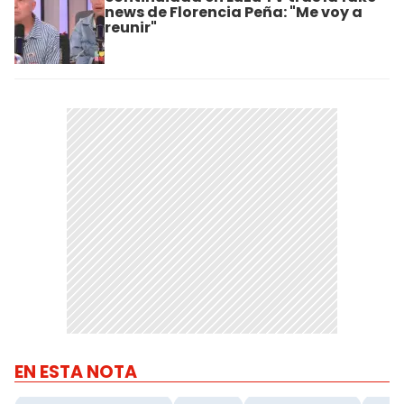
news de Florencia Peña: "Me voy a
reunir"
EN ESTA NOTA