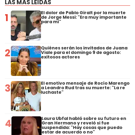
LAS MÁS LEÍDAS
El dolor de Pablo Giralt por la muerte
1
de Jorge Messi: "Era muy importante
para mí"
Quiénes serán los invitados de Juana
2
Viale para el domingo 9 de agosto:
exitosos actores
El emotivo mensaje de Rocío Marengo
3
a Leandro Rud tras su muerte: "La re
luchaste"
Laura Ubfal habló sobre su futuro en
4
Gran Hermano y reveló si fue
suspendida: "Hay cosas que puedo
estar de acuerdo o no"