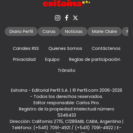
Diario Perfil
Caras
Noticias
Marie Claire
Fo
Canales RSS
Quienes Somos
Contáctenos
Privacidad
Equipo
Reglas de participación
Tránsito
Exitoina - Editorial Perfil S.A.
| © Perfil.com 2006-2026
- Todos los derechos reservados.
Editor responsable: Carlos Piro.
Registro de la propiedad intelectual número
5346433
Dirección:
California 2715
,
C1289ABI
,
CABA, Argentina
|
Teléfono:
(+5411) 7091-4921
/
(+5411) 7091-4922
| E-