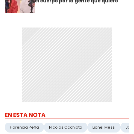
el cuerpo por la gente que quiero"
EN ESTA NOTA
Florencia Peña
Nicolas Occhiato
Lionel Messi
Jor