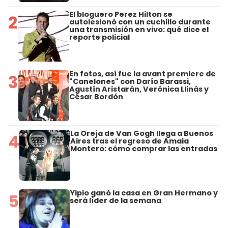
El bloguero Perez Hilton se
2
autolesionó con un cuchillo durante
una transmisión en vivo: qué dice el
reporte policial
En fotos, así fue la avant premiere de
3
"Canelones" con Darío Barassi,
Agustín Aristarán, Verónica Llinás y
César Bordón
La Oreja de Van Gogh llega a Buenos
4
Aires tras el regreso de Amaia
Montero: cómo comprar las entradas
Yipio ganó la casa en Gran Hermano y
5
será líder de la semana