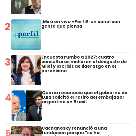
¡Mirá en vivo +Perfil!: un canal con
2
gente que piensa
Encuesta rumbo a 2027: cuatro
3
consultoras midieron el desgaste de
Milei y la crisis de liderazgo en el
peronismo
Quirno reconoció que el gobierno de
4
Lula solicitó el retiro del embajador
argentino en Brasil
Cachanosky renunció a una
5
fundación porque "se ha