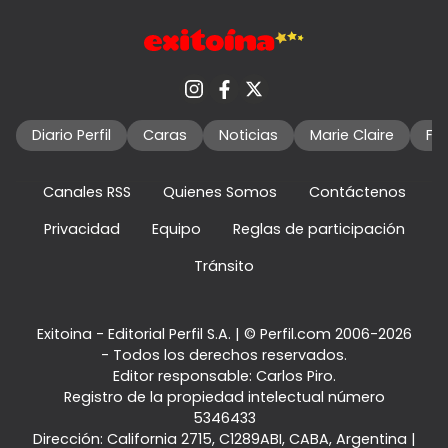
Diario Perfil
Caras
Noticias
Marie Claire
Fo
Canales RSS
Quienes Somos
Contáctenos
Privacidad
Equipo
Reglas de participación
Tránsito
Exitoina - Editorial Perfil S.A.
| © Perfil.com 2006-2026
- Todos los derechos reservados.
Editor responsable: Carlos Piro.
Registro de la propiedad intelectual número
5346433
Dirección:
California 2715
,
C1289ABI
,
CABA, Argentina
|