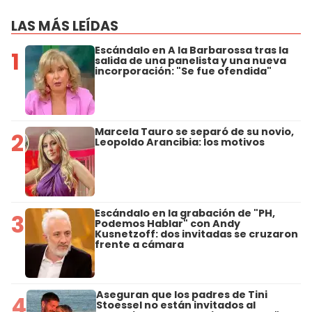
LAS MÁS LEÍDAS
Escándalo en A la Barbarossa tras la
1
salida de una panelista y una nueva
incorporación: "Se fue ofendida"
Marcela Tauro se separó de su novio,
2
Leopoldo Arancibia: los motivos
Escándalo en la grabación de "PH,
3
Podemos Hablar" con Andy
Kusnetzoff: dos invitadas se cruzaron
frente a cámara
Aseguran que los padres de Tini
4
Stoessel no están invitados al