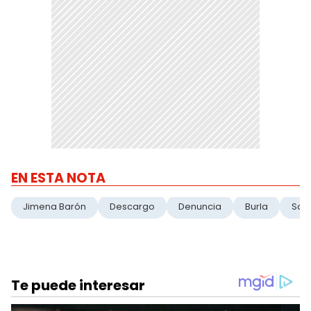
EN ESTA NOTA
Jimena Barón
Descargo
Denuncia
Burla
Sali