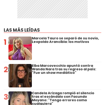
LAS MÁS LEÍDAS
Marcela Tauro se separó de su novio,
1
Leopoldo Arancibia: los motivos
Elba Marcovecchio apuntó contra
2
Wanda Nara tras su regreso al país:
"Fue un show mediático"
Candela Arizaga rompió el silencio
3
tras el escándalo con Facundo
Moyano: "Tengo errores como
cualquiera"