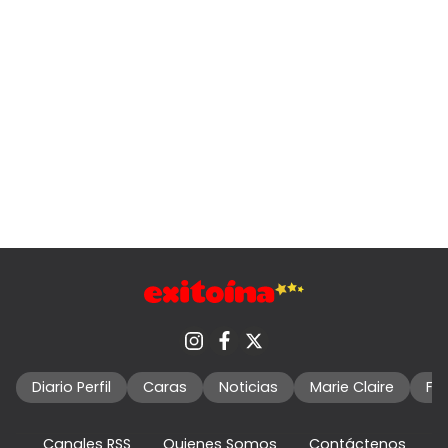
Diario Perfil
Caras
Noticias
Marie Claire
Fo
Canales RSS
Quienes Somos
Contáctenos