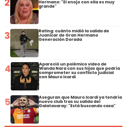
2
Hermano: "El enojo con ella es muy
grande"
Rating: cuánto midió la salida de
3
Juanicar de Gran Hermano
Generación Dorada
Apareció un polémico video de
4
Wanda Nara con sus hijas que podría
comprometer su conflicto judicial
con Mauro Icardi
Aseguran que Mauro Icardi ya tendría
5
nuevo club tras su salida del
Galatasaray: "Está buscando casa"