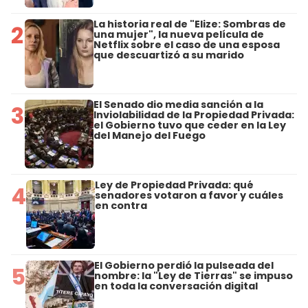
La historia real de "Elize: Sombras de
2
una mujer", la nueva película de
Netflix sobre el caso de una esposa
que descuartizó a su marido
El Senado dio media sanción a la
3
Inviolabilidad de la Propiedad Privada:
el Gobierno tuvo que ceder en la Ley
del Manejo del Fuego
Ley de Propiedad Privada: qué
4
senadores votaron a favor y cuáles
en contra
El Gobierno perdió la pulseada del
5
nombre: la "Ley de Tierras" se impuso
en toda la conversación digital