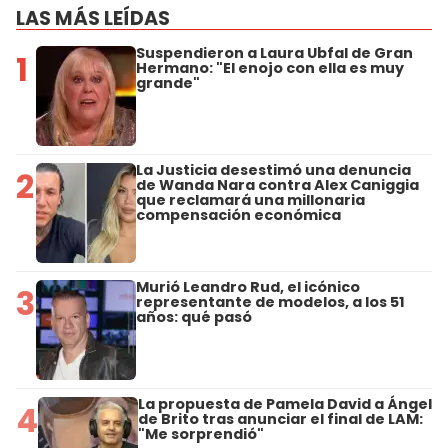
LAS MÁS LEÍDAS
Suspendieron a Laura Ubfal de Gran
1
Hermano: "El enojo con ella es muy
grande"
La Justicia desestimó una denuncia
2
de Wanda Nara contra Alex Caniggia
que reclamará una millonaria
compensación económica
Murió Leandro Rud, el icónico
3
representante de modelos, a los 51
años: qué pasó
La propuesta de Pamela David a Ángel
4
de Brito tras anunciar el final de LAM:
"Me sorprendió"