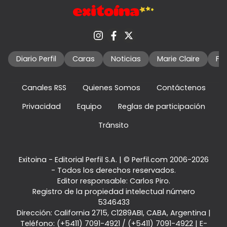
Diario Perfil
Caras
Noticias
Marie Claire
Fo
Canales RSS
Quienes Somos
Contáctenos
Privacidad
Equipo
Reglas de participación
Tránsito
Exitoina - Editorial Perfil S.A.
| © Perfil.com 2006-2026
- Todos los derechos reservados.
Editor responsable: Carlos Piro.
Registro de la propiedad intelectual número
5346433
Dirección:
California 2715
,
C1289ABI
,
CABA, Argentina
|
Teléfono:
(+5411) 7091-4921
/
(+5411) 7091-4922
| E-