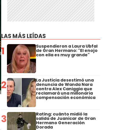
LAS MÁS LEÍDAS
Suspendieron a Laura Ubfal
1
de Gran Hermano: "El enojo
con ella es muy grande"
La Justicia desestimó una
2
denuncia de Wanda Nara
contra Alex Caniggia que
reclamará una millonaria
compensación económica
Rating: cuánto midió la
3
salida de Juanicar de Gran
Hermano Generación
Dorada