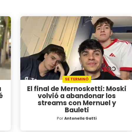
SE TERMINÓ
u
El final de Mernosketti: Moski
é
volvió a abandonar los
streams con Mernuel y
Bauleti
Por
Antonella Gatti