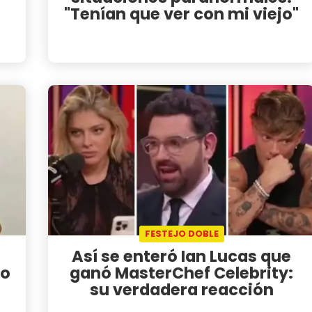
"Tenían que ver con mi viejo"
FESTEJO DOBLE
Así se enteró Ian Lucas que
do
ganó MasterChef Celebrity:
su verdadera reacción