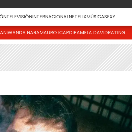
ÓN
TELEVISIÓN
INTERNACIONAL
NETFLIX
MÚSICA
SEXY
IANI
WANDA NARA
MAURO ICARDI
PAMELA DAVID
RATING