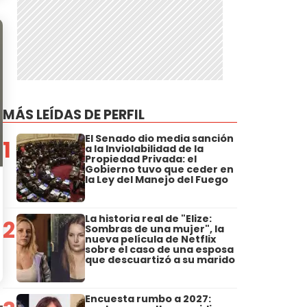
MÁS LEÍDAS DE PERFIL
El Senado dio media sanción
1
a la Inviolabilidad de la
Propiedad Privada: el
Gobierno tuvo que ceder en
la Ley del Manejo del Fuego
La historia real de "Elize:
2
Sombras de una mujer", la
nueva película de Netflix
sobre el caso de una esposa
que descuartizó a su marido
Encuesta rumbo a 2027: