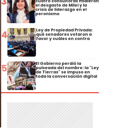
3
cuatro consultoras midieron
el desgaste de Milei y la
crisis de liderazgo en el
peronismo
Ley de Propiedad Privada:
4
qué senadores votaron a
favor y cuáles en contra
El Gobierno perdió la
5
pulseada del nombre: la "Ley
de Tierras" se impuso en
toda la conversación digital