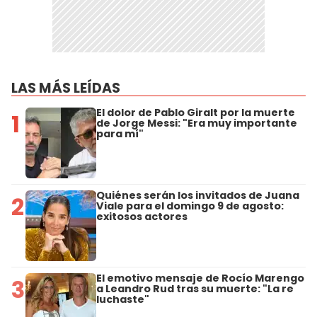
LAS MÁS LEÍDAS
El dolor de Pablo Giralt por la muerte
1
de Jorge Messi: "Era muy importante
para mí"
Quiénes serán los invitados de Juana
2
Viale para el domingo 9 de agosto:
exitosos actores
El emotivo mensaje de Rocío Marengo
3
a Leandro Rud tras su muerte: "La re
luchaste"