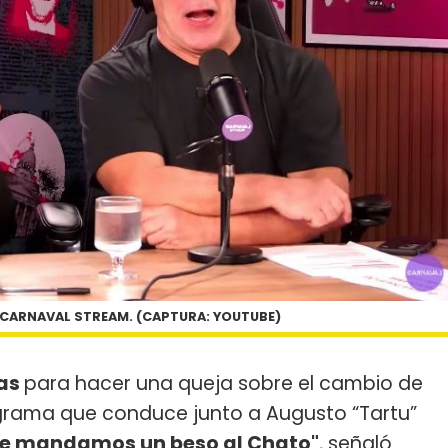
N CARNAVAL STREAM. (CAPTURA: YOUTUBE)
jas
para hacer una queja sobre el cambio de
ograma que conduce junto a Augusto “Tartu”
 Le mandamos un beso al Chato"
, señaló.