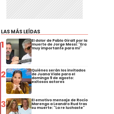
LAS MÁS LEÍDAS
El dolor de Pablo Giralt por la
1
muerte de Jorge Messi: "Era
muy importante para mí"
Quiénes serán los invitados
2
de Juana Viale para el
domingo 9 de agosto:
exitosos actores
El emotivo mensaje de Rocío
3
Marengo a Leandro Rud tras
su muerte: "La re luchaste"