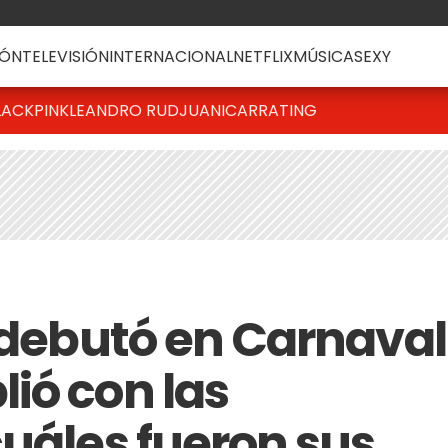
ÓN
TELEVISIÓN
INTERNACIONAL
NETFLIX
MÚSICA
SEXY
LACKPINK
LEANDRO RUD
JUANICAR
RATING
i debutó en Carnaval
ió con las
cuáles fueron sus