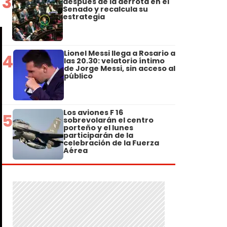
3
después de la derrota en el
Senado y recalcula su
estrategia
Lionel Messi llega a Rosario a
4
las 20.30: velatorio íntimo
de Jorge Messi, sin acceso al
público
Los aviones F 16
5
sobrevolarán el centro
porteño y el lunes
participarán de la
celebración de la Fuerza
Aérea