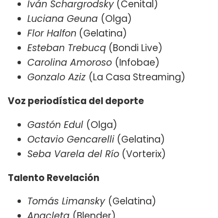
Iván Schargrodsky
(Cenital)
Luciana Geuna
(Olga)
Flor Halfon
(Gelatina)
Esteban Trebucq
(Bondi Live)
Carolina Amoroso
(Infobae)
Gonzalo Aziz
(La Casa Streaming)
Voz periodística del deporte
Gastón Edul
(Olga)
Octavio Gencarelli
(Gelatina)
Seba Varela del Río
(Vorterix)
Talento Revelación
Tomás Limansky
(Gelatina)
Anacleta
(Blender)