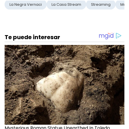
La Negra Vernaci
La Casa Stream
Streaming
Mart