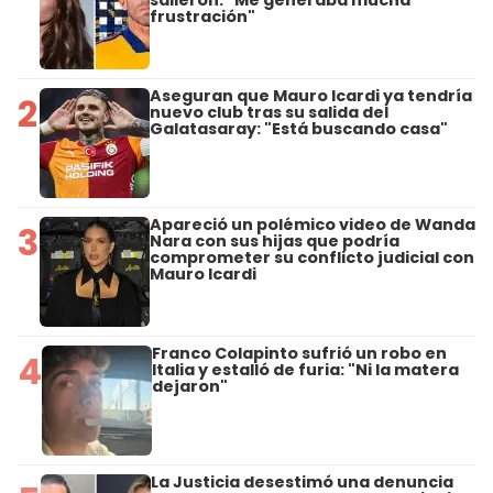
salieron: "Me generaba mucha
frustración"
Aseguran que Mauro Icardi ya tendría
2
nuevo club tras su salida del
Galatasaray: "Está buscando casa"
Apareció un polémico video de Wanda
3
Nara con sus hijas que podría
comprometer su conflicto judicial con
Mauro Icardi
Franco Colapinto sufrió un robo en
4
Italia y estalló de furia: "Ni la matera
dejaron"
La Justicia desestimó una denuncia