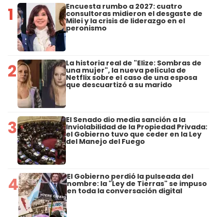
Encuesta rumbo a 2027: cuatro
1
consultoras midieron el desgaste de
Milei y la crisis de liderazgo en el
peronismo
La historia real de "Elize: Sombras de
2
una mujer", la nueva película de
Netflix sobre el caso de una esposa
que descuartizó a su marido
El Senado dio media sanción a la
3
Inviolabilidad de la Propiedad Privada:
el Gobierno tuvo que ceder en la Ley
del Manejo del Fuego
El Gobierno perdió la pulseada del
4
nombre: la "Ley de Tierras" se impuso
en toda la conversación digital