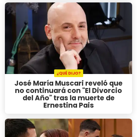
¿QUÉ DIJO?
José María Muscari reveló que
no continuará con "El Divorcio
del Año" tras la muerte de
Ernestina Pais