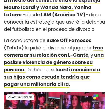
En
medio del conflicto entre la expareja
Mauro Icardi y Wanda Nara,
Yanina
Latorre
-desde
LAM (América TV)-
dio a
conocer la estrategia que usará la defensa
del futbolista en el proceso de divorcio.
La conductora de
Bake Off Famosos
(Telefe)
le pidió el divorcio al jugador
tras
comenzar su relación con L-Gante
,
y
una
posible violencia de género sobre su
persona.
De hecho, si
Icardi
menciona a
sus hijas como escudo tendría que
pagar una millonaria cifra
.