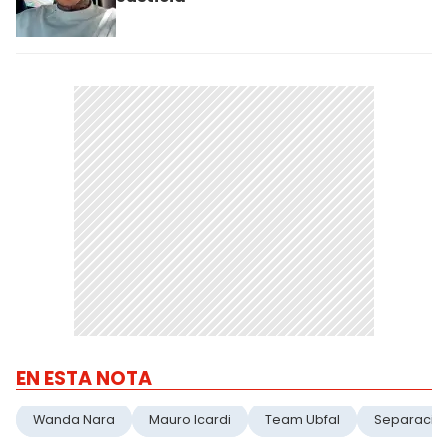
EN ESTA NOTA
Wanda Nara
Mauro Icardi
Team Ubfal
Separació