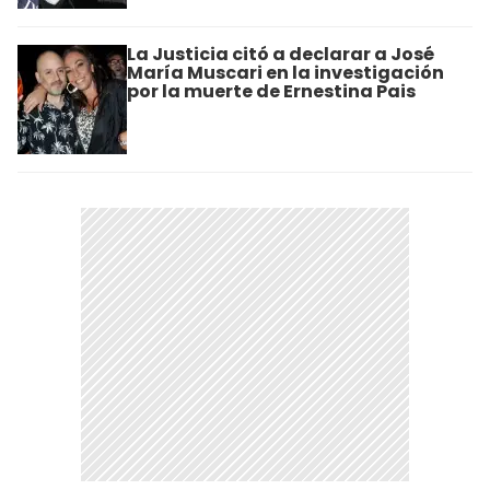
La Justicia citó a declarar a José
María Muscari en la investigación
por la muerte de Ernestina Pais