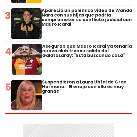
Apareció un polémico video de Wanda
3
Nara con sus hijas que podría
comprometer su conflicto judicial con
Mauro Icardi
Aseguran que Mauro Icardi ya tendría
4
nuevo club tras su salida del
Galatasaray: "Está buscando casa"
Suspendieron a Laura Ubfal de Gran
5
Hermano: "El enojo con ella es muy
grande"