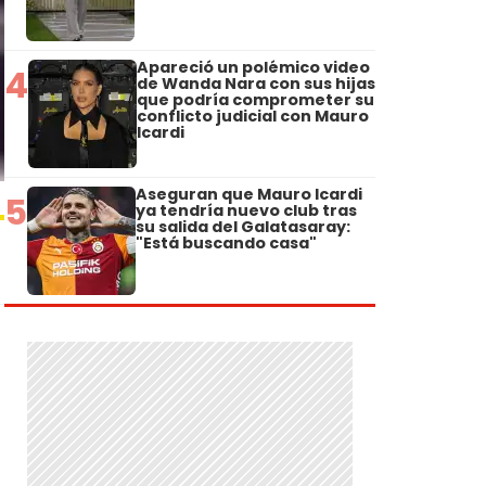
Apareció un polémico video
4
de Wanda Nara con sus hijas
que podría comprometer su
conflicto judicial con Mauro
Icardi
Aseguran que Mauro Icardi
5
ya tendría nuevo club tras
su salida del Galatasaray:
"Está buscando casa"