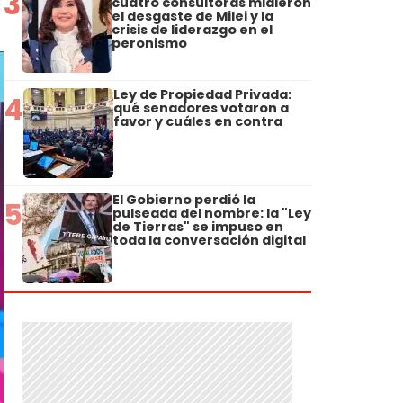
3
cuatro consultoras midieron
el desgaste de Milei y la
crisis de liderazgo en el
peronismo
Ley de Propiedad Privada:
4
qué senadores votaron a
favor y cuáles en contra
El Gobierno perdió la
5
pulseada del nombre: la "Ley
de Tierras" se impuso en
toda la conversación digital