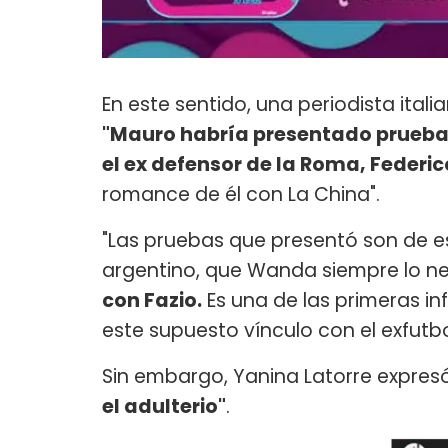
En este sentido, una periodista ital
"Mauro habría presentado pruebas
el ex defensor de la Roma, Federico
romance de él con La China".
"Las pruebas que presentó son de es
argentino, que Wanda siempre lo n
con Fazio.
Es una de las primeras in
este supuesto vínculo con el exfutbo
Sin embargo, Yanina Latorre expres
el adulterio"
.