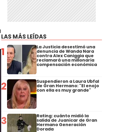
a
LAS MÁS LEÍDAS
La Justicia desestimó una
1
denuncia de Wanda Nara
contra Alex Caniggia que
reclamará una millonaria
compensación económica
Suspendieron a Laura Ubfal
2
de Gran Hermano: "El enojo
con ella es muy grande"
Rating: cuánto midió la
3
salida de Juanicar de Gran
Hermano Generación
Dorada