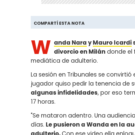
COMPARTÍ ESTA NOTA
W
anda Nara
y
Mauro Icardi
s
divorcio en Milán
donde el f
mediática de adulterio.
La sesión en Tribunales se convirti
jugador quiso pedir la tenencia de 
algunas infidelidades
, por eso te
17 horas.
"Se mataron adentro. Una audiencia
días.
Le pusieron a Wanda en la au
adulterio.
Con ese video ella enloq