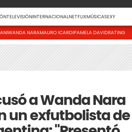
ÓN
TELEVISIÓN
INTERNACIONAL
NETFLIX
MÚSICA
SEXY
IANI
WANDA NARA
MAURO ICARDI
PAMELA DAVID
RATING
acusó a Wanda Nara
n un exfutbolista de
gentina: "Presentó