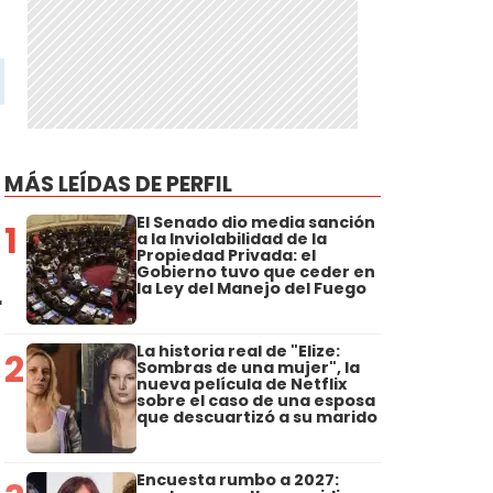
MÁS LEÍDAS DE PERFIL
El Senado dio media sanción
1
a la Inviolabilidad de la
Propiedad Privada: el
Gobierno tuvo que ceder en
la Ley del Manejo del Fuego
r
La historia real de "Elize:
2
Sombras de una mujer", la
nueva película de Netflix
sobre el caso de una esposa
que descuartizó a su marido
Encuesta rumbo a 2027: