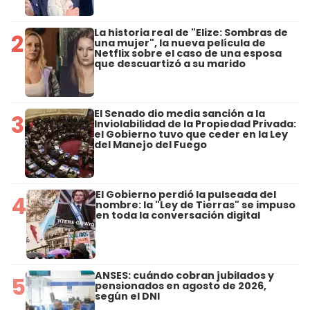
La historia real de "Elize: Sombras de
2
una mujer", la nueva película de
Netflix sobre el caso de una esposa
que descuartizó a su marido
El Senado dio media sanción a la
3
Inviolabilidad de la Propiedad Privada:
el Gobierno tuvo que ceder en la Ley
del Manejo del Fuego
El Gobierno perdió la pulseada del
4
nombre: la "Ley de Tierras" se impuso
en toda la conversación digital
ANSES: cuándo cobran jubilados y
5
pensionados en agosto de 2026,
según el DNI