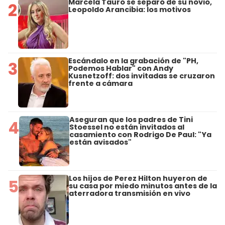
Marcela Tauro se separó de su novio,
2
Leopoldo Arancibia: los motivos
Escándalo en la grabación de "PH,
3
Podemos Hablar" con Andy
Kusnetzoff: dos invitadas se cruzaron
frente a cámara
Aseguran que los padres de Tini
4
Stoessel no están invitados al
casamiento con Rodrigo De Paul: "Ya
están avisados"
Los hijos de Perez Hilton huyeron de
5
su casa por miedo minutos antes de la
aterradora transmisión en vivo