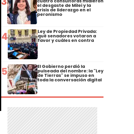
3
cuatro consultoras midieron
el desgaste de Milei y la
crisis de liderazgo en el
peronismo
Ley de Propiedad Privada:
4
qué senadores votaron a
favor y cuáles en contra
El Gobierno perdió la
5
pulseada del nombre: la "Ley
de Tierras" se impuso en
toda la conversación digital