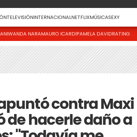
ÓN
TELEVISIÓN
INTERNACIONAL
NETFLIX
MÚSICA
SEXY
IANI
WANDA NARA
MAURO ICARDI
PAMELA DAVID
RATING
apuntó contra Maxi
ó de hacerle daño a
os: "Todavía me