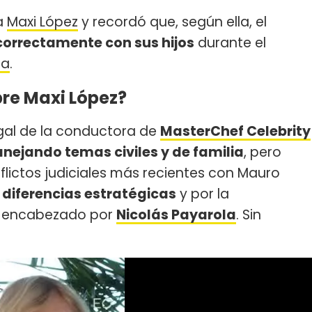
a
Maxi López
y recordó que, según ella, el
correctamente con sus hijos
durante el
ra
.
bre Maxi López?
gal de la conductora de
MasterChef Celebrity
nejando temas civiles y de familia
, pero
lictos judiciales más recientes con Mauro
a
diferencias estratégicas
y por la
encabezado por
Nicolás Payarola
. Sin