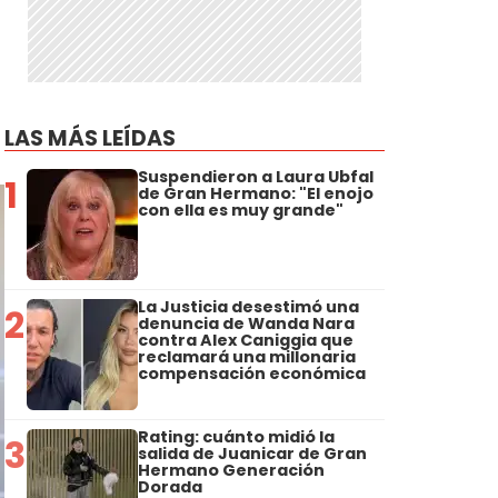
LAS MÁS LEÍDAS
Suspendieron a Laura Ubfal
1
de Gran Hermano: "El enojo
con ella es muy grande"
La Justicia desestimó una
2
denuncia de Wanda Nara
contra Alex Caniggia que
reclamará una millonaria
compensación económica
Rating: cuánto midió la
3
salida de Juanicar de Gran
Hermano Generación
Dorada