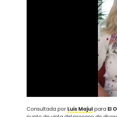
Consultada por
Luis Majul
para
El 
punto de vista del proceso de divorc