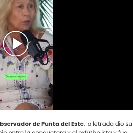
Observador de Punta del Este
, la letrada dio su
io entre la conductora y el exfutbolista y fue