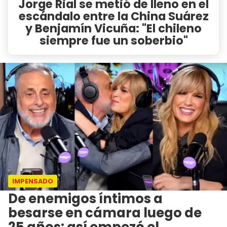
Jorge Rial se metió de lleno en el
escándalo entre la China Suárez
y Benjamín Vicuña: "El chileno
siempre fue un soberbio"
IMPENSADO
De enemigos íntimos a
besarse en cámara luego de
25 años: así empezó el