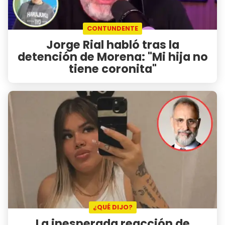
CONTUNDENTE
Jorge Rial habló tras la
detención de Morena: "Mi hija no
tiene coronita"
¿QUÉ DIJO?
La inesperada reacción de