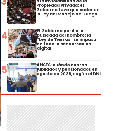
3
a la Inviolabilidad de la
Propiedad Privada: el
Gobierno tuvo que ceder en
la Ley del Manejo del Fuego
El Gobierno perdió la
4
pulseada del nombre: la
"Ley de Tierras" se impuso
en toda la conversación
digital
ANSES: cuándo cobran
5
jubilados y pensionados en
agosto de 2026, según el DNI