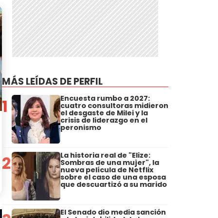
MÁS LEÍDAS DE PERFIL
Encuesta rumbo a 2027:
1
cuatro consultoras midieron
el desgaste de Milei y la
crisis de liderazgo en el
peronismo
La historia real de "Elize:
2
Sombras de una mujer", la
nueva película de Netflix
sobre el caso de una esposa
que descuartizó a su marido
El Senado dio media sanción