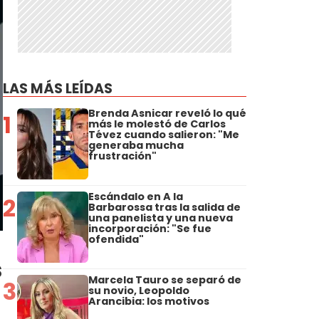
LAS MÁS LEÍDAS
Brenda Asnicar reveló lo qué
1
más le molestó de Carlos
Tévez cuando salieron: "Me
generaba mucha
frustración"
Escándalo en A la
2
Barbarossa tras la salida de
una panelista y una nueva
incorporación: "Se fue
ofendida"
s
Marcela Tauro se separó de
3
su novio, Leopoldo
Arancibia: los motivos