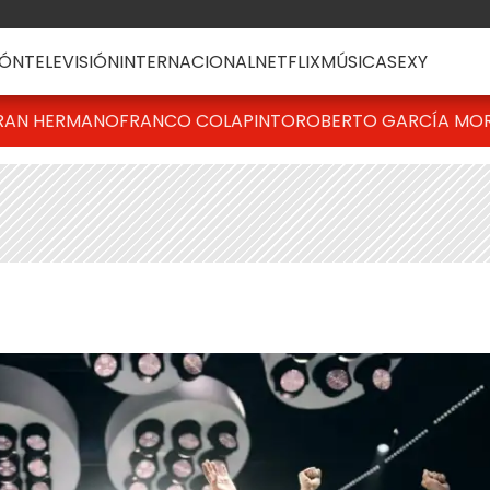
ÓN
TELEVISIÓN
INTERNACIONAL
NETFLIX
MÚSICA
SEXY
RAN HERMANO
FRANCO COLAPINTO
ROBERTO GARCÍA MO