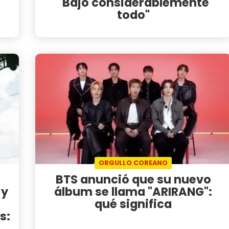
"Bajó considerablemente
todo"
ORGULLO COREANO
BTS anunció que su nuevo
 y
álbum se llama "ARIRANG":
qué significa
s: