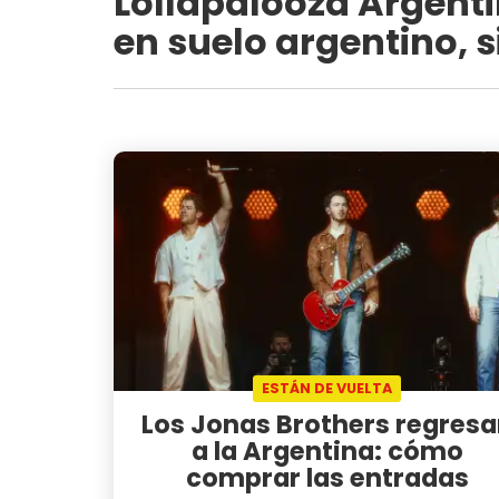
Lollapalooza Argenti
en suelo argentino, 
ESTÁN DE VUELTA
Los Jonas Brothers regres
a la Argentina: cómo
comprar las entradas