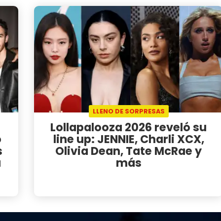
LLENO DE SORPRESAS
Lollapalooza 2026 reveló su
ó
line up: JENNIE, Charli XCX,
s
Olivia Dean, Tate McRae y
a
más