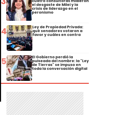
3
cuatro consultoras midieron
el desgaste de Milei y la
crisis de liderazgo en el
peronismo
Ley de Propiedad Privada:
4
qué senadores votaron a
favor y cuáles en contra
El Gobierno perdió la
5
pulseada del nombre: la "Ley
de Tierras" se impuso en
toda la conversación digital