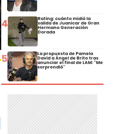
Rating: cuánto midió la
4
salida de Juanicar de Gran
Hermano Generación
Dorada
La propuesta de Pamela
5
David a Ángel de Brito tras
anunciar el final de LAM: "Me
sorprendió"