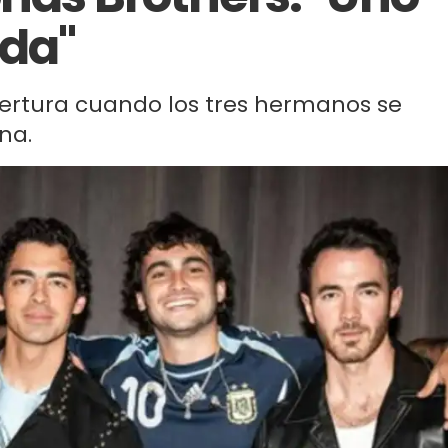
da"
apertura cuando los tres hermanos se
na.