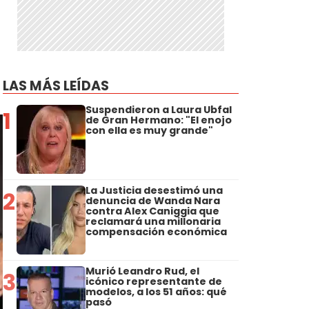
LAS MÁS LEÍDAS
Suspendieron a Laura Ubfal
1
de Gran Hermano: "El enojo
con ella es muy grande"
La Justicia desestimó una
2
denuncia de Wanda Nara
contra Alex Caniggia que
reclamará una millonaria
compensación económica
Murió Leandro Rud, el
3
icónico representante de
modelos, a los 51 años: qué
pasó