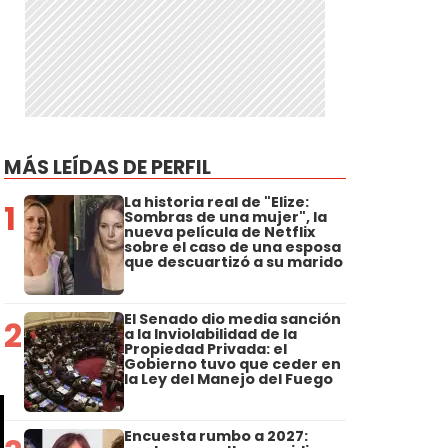
MÁS LEÍDAS DE PERFIL
La historia real de "Elize:
1
Sombras de una mujer", la
nueva película de Netflix
sobre el caso de una esposa
que descuartizó a su marido
El Senado dio media sanción
2
a la Inviolabilidad de la
Propiedad Privada: el
Gobierno tuvo que ceder en
la Ley del Manejo del Fuego
Encuesta rumbo a 2027: