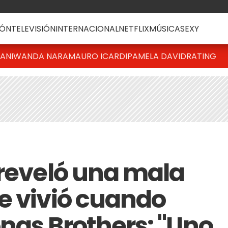
ÓN
TELEVISIÓN
INTERNACIONAL
NETFLIX
MÚSICA
SEXY
IANI
WANDA NARA
MAURO ICARDI
PAMELA DAVID
RATING
 reveló una mala
e vivió cuando
onas Brothers: "Uno