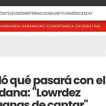
ÓN
TELEVISIÓN
INTERNACIONAL
NETFLIX
MÚSICA
SEXY
IANI
WANDA NARA
MAURO ICARDI
PAMELA DAVID
RATING
ló qué pasará con el
dana: "Lowrdez
ganas de cantar"