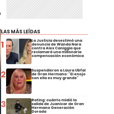
o
LAS MÁS LEÍDAS
La Justicia desestimó una
1
denuncia de Wanda Nara
contra Alex Caniggia que
reclamará una millonaria
compensación económica
Suspendieron a Laura Ubfal
2
de Gran Hermano: "El enojo
con ella es muy grande"
Rating: cuánto midió la
3
salida de Juanicar de Gran
Hermano Generación
Dorada