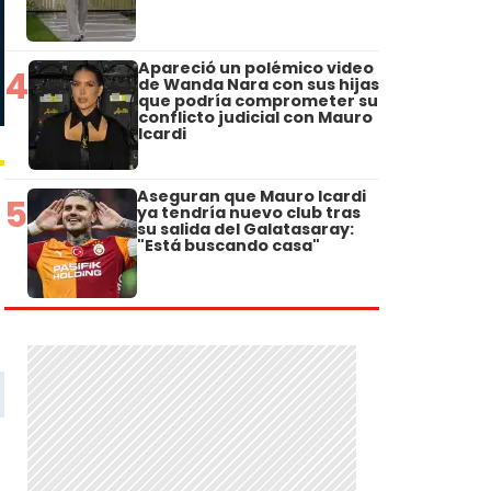
Apareció un polémico video
4
de Wanda Nara con sus hijas
que podría comprometer su
conflicto judicial con Mauro
Icardi
Aseguran que Mauro Icardi
5
ya tendría nuevo club tras
su salida del Galatasaray:
"Está buscando casa"