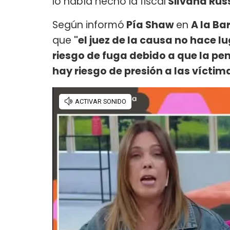
lo había hecho la fiscal
Silvana Rus
Según informó
Pía Shaw
en
A la Ba
que
"el juez de la causa no hace 
riesgo de fuga debido a que la pe
hay riesgo de presión a las víctima