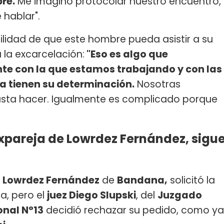
re.
Me imagino protocolar nuestro encuentro,
 hablar".
bilidad de que este hombre pueda asistir a su
 la excarcelación:
"Eso es algo que
nte con la que estamos trabajando y con las
ia tienen su determinación.
Nosotras
usta hacer. Igualmente es complicado porque
xpareja de Lowrdez Fernández, sigu
e
Lowrdez Fernández
de
Bandana,
solicitó la
a, pero el
juez Diego Slupski
, del
Juzgado
onal N°13
decidió rechazar su pedido, como ya