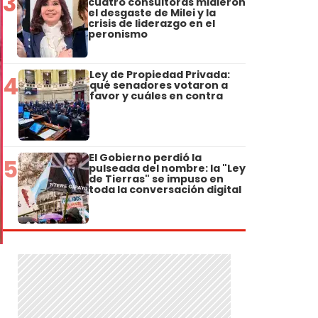
3
cuatro consultoras midieron
el desgaste de Milei y la
crisis de liderazgo en el
peronismo
Ley de Propiedad Privada:
4
qué senadores votaron a
favor y cuáles en contra
El Gobierno perdió la
5
pulseada del nombre: la "Ley
de Tierras" se impuso en
toda la conversación digital