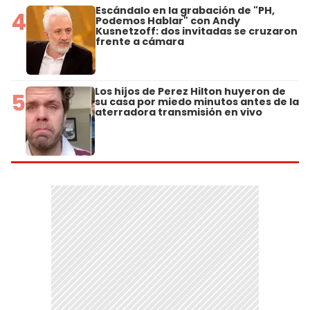
Escándalo en la grabación de "PH,
4
Podemos Hablar" con Andy
Kusnetzoff: dos invitadas se cruzaron
frente a cámara
Los hijos de Perez Hilton huyeron de
5
su casa por miedo minutos antes de la
aterradora transmisión en vivo