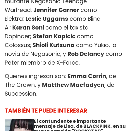
mutante Negasonic Teenage
Warhead;
Jennifer Garner
como
Elektra;
Leslie Uggams
como Blind
Al;
Karan Soni
como el taxista
Dopinder;
Stefan Kapicic
como
Colossus;
Shioli Kutsuna
como Yukio, la
novia de Negasonic; y
Rob Delaney
como
Peter miembro de X-Force.
Quienes ingresan son:
Emma Corrin
, de
The Crown, y
Matthew Macfadyen
, de
Succession.
TAMBIÉN TE PUEDE INTERESAR
El contundente e importante
mensaje de Lisa, de BLACKPINK, en su