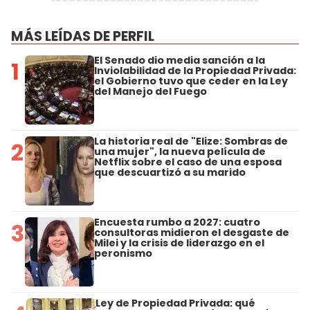
MÁS LEÍDAS DE PERFIL
El Senado dio media sanción a la
1
Inviolabilidad de la Propiedad Privada:
el Gobierno tuvo que ceder en la Ley
del Manejo del Fuego
La historia real de "Elize: Sombras de
2
una mujer", la nueva película de
Netflix sobre el caso de una esposa
que descuartizó a su marido
Encuesta rumbo a 2027: cuatro
3
consultoras midieron el desgaste de
Milei y la crisis de liderazgo en el
peronismo
Ley de Propiedad Privada: qué