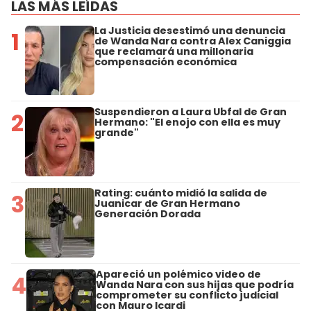
LAS MÁS LEÍDAS
La Justicia desestimó una denuncia
1
de Wanda Nara contra Alex Caniggia
que reclamará una millonaria
compensación económica
Suspendieron a Laura Ubfal de Gran
2
Hermano: "El enojo con ella es muy
grande"
Rating: cuánto midió la salida de
3
Juanicar de Gran Hermano
Generación Dorada
Apareció un polémico video de
4
Wanda Nara con sus hijas que podría
comprometer su conflicto judicial
con Mauro Icardi