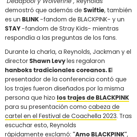
"
Deadpool y Wolverine",
Reynolds
demostró que además de
Swiftie
, también
es un
BLINK
-fandom de BLACKPINK- y un
STAY
-fandom de Stray Kids- mientras
respondía a las preguntas de los fans.
Durante la charla, a Reynolds, Jackman y el
director
Shawn Levy
les regalaron
hanboks tradicionales coreanos. E
l
presentador de la conferencia contó que
los trajes fueron diseñados por la misma
persona que hizo
los trajes de BLACKPINK
para su presentación como
cabeza de
cartel en el Festival de Coachella 2023
. Tras
escuchar esto, Reynolds
rápidamente exclamó:
"Amo BLACKPINK"
,