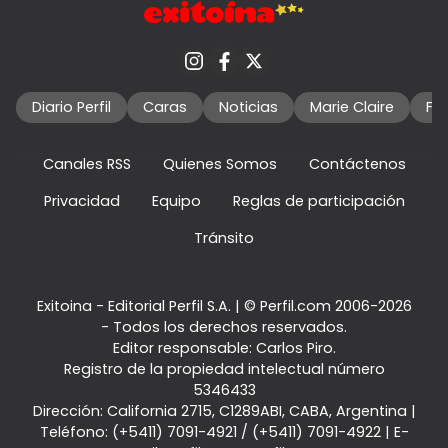
Diario Perfil
Caras
Noticias
Marie Claire
Fo
Canales RSS
Quienes Somos
Contáctenos
Privacidad
Equipo
Reglas de participación
Tránsito
Exitoina - Editorial Perfil S.A.
| © Perfil.com 2006-2026
- Todos los derechos reservados.
Editor responsable: Carlos Piro.
Registro de la propiedad intelectual número
5346433
Dirección:
California 2715
,
C1289ABI
,
CABA, Argentina
|
Teléfono:
(+5411) 7091-4921
/
(+5411) 7091-4922
| E-