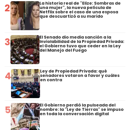
La historia real de "Elize: Sombras de
2
una mujer", la nueva película de
Netflix sobre el caso de una esposa
que descuartizó a su marido
El Senado dio media sanción a la
3
Inviolabilidad de la Propiedad Privada:
el Gobierno tuvo que ceder en la Ley
del Manejo del Fuego
Ley de Propiedad Privada: qué
4
senadores votaron a favor y cuáles
en contra
El Gobierno perdió la pulseada del
5
nombre: la "Ley de Tierras" se impuso
en toda la conversación digital