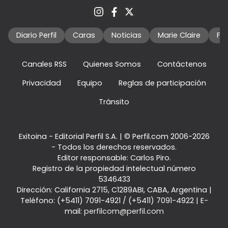
Diario Perfil
Caras
Noticias
Marie Claire
Fo
Canales RSS
Quienes Somos
Contáctenos
Privacidad
Equipo
Reglas de participación
Tránsito
Exitoina - Editorial Perfil S.A.
| © Perfil.com 2006-2026
- Todos los derechos reservados.
Editor responsable: Carlos Piro.
Registro de la propiedad intelectual número
5346433
Dirección:
California 2715
,
C1289ABI
,
CABA, Argentina
|
Teléfono:
(+5411) 7091-4921
/
(+5411) 7091-4922
| E-
mail:
perfilcom@perfil.com