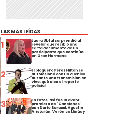
LAS MÁS LEÍDAS
Laura Ubfal sorprendió al
1
revelar que recibió una
carta documento de un
participante que continúa
en Gran Hermano
El bloguero Perez Hilton se
2
autolesionó con un cuchillo
durante una transmisión en
vivo: qué dice el reporte
policial
En fotos, así fue la avant
3
premiere de "Canelones"
con Darío Barassi, Agustín
Aristarán, Verónica Llinás y