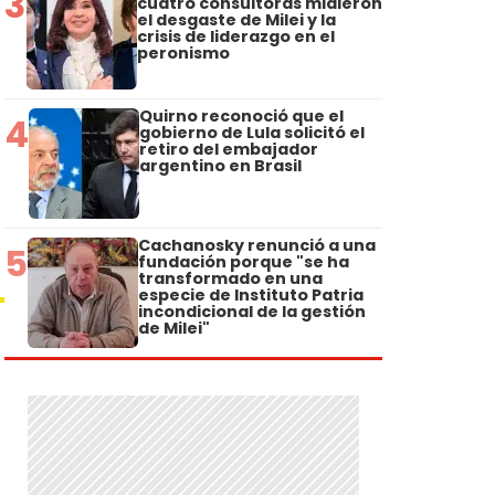
3
cuatro consultoras midieron
el desgaste de Milei y la
crisis de liderazgo en el
peronismo
Quirno reconoció que el
4
gobierno de Lula solicitó el
retiro del embajador
argentino en Brasil
Cachanosky renunció a una
5
fundación porque "se ha
transformado en una
especie de Instituto Patria
incondicional de la gestión
de Milei"