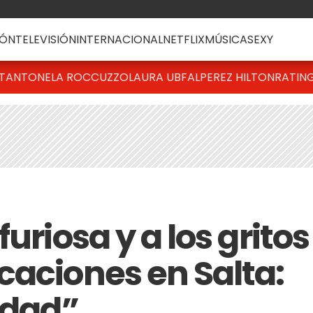
ÓN
TELEVISIÓN
INTERNACIONAL
NETFLIX
MÚSICA
SEXY
T
ANTONELA ROCCUZZO
LAURA UBFAL
PEREZ HILTON
RATIN
uriosa y a los gritos
caciones en Salta:
idad”