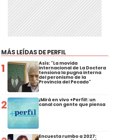
MÁS LEÍDAS DE PERFIL
Asís: "La movida
1
internacional de La Doctora
tensiona la pugna interna
del peronismo de la
Provincia del Pecado"
¡Mirá en vivo +Perfil!: un
2
canal con gente que piensa
Encuesta rumbo a 2027: