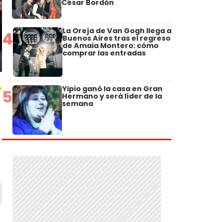
César Bordón
La Oreja de Van Gogh llega a
4
Buenos Aires tras el regreso
de Amaia Montero: cómo
comprar las entradas
Yipio ganó la casa en Gran
5
Hermano y será líder de la
semana